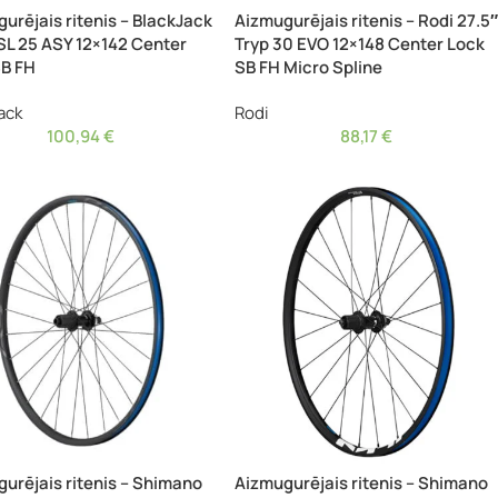
urējais ritenis – BlackJack
Aizmugurējais ritenis – Rodi 27.5″
L 25 ASY 12×142 Center
Tryp 30 EVO 12×148 Center Lock
SB FH
SB FH Micro Spline
ack
Rodi
100,94
€
88,17
€
urējais ritenis – Shimano
Aizmugurējais ritenis – Shimano