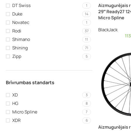
Aizmugurējais r
DT Swiss
1
29″ Ready27 12×
Duke
14
Micro Spline
Novatec
1
BlackJack
Rodi
37
11
Shimano
11
Shining
71
Zipp
5
Brīvrumbas standarts
XD
3
HG
8
Micro Spline
7
XDR
6
Aizmugurējais r