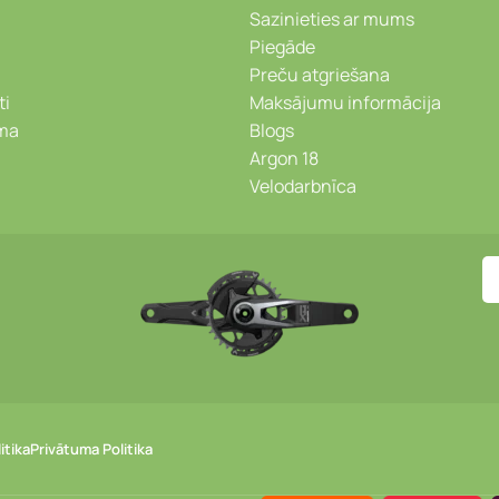
Sazinieties ar mums
Piegāde
Preču atgriešana
ti
Maksājumu informācija
ēma
Blogs
Argon 18
Velodarbnīca
itika
Privātuma Politika