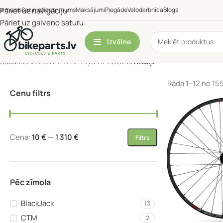
ar mums
Pāriet uz navigāciju
Sazinieties ar mums
Maksājumi
Piegāde
Velodarbnīca
Blogs
Pāriet uz galveno saturu
Izvēlne
Sākums
/
VELO RATI | RITEŅU APLOCES
/
Riteņi
Rāda 1–12 no 15
Cenu filtrs
Cena:
10 €
—
1 310 €
Filtrs
Pēc zīmola
BlackJack
13
CTM
2