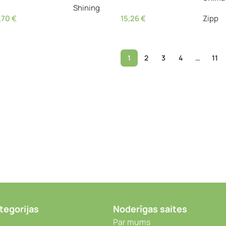
Shining
,70
€
15,26
€
Zipp
1
2
3
4
…
11
tegorijas
Noderīgas saites
Par mums