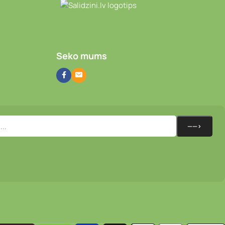
Video novērošanas kameras
Seko mums