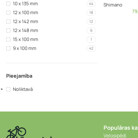
10 x 135 mm
44
Shimano
79
12 x 100 mm
18
12 x 142 mm
12
12 x 148 mm
6
15 x 100 mm
1
9 x 100 mm
42
Pieejamība
Noliktavā
Populāras ka
Velosipēdi