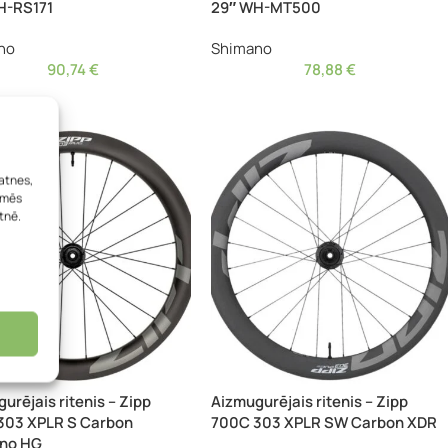
H-RS171
29″ WH-MT500
no
Shimano
90,74
€
78,88
€
atnes,
, mēs
tnē.
urējais ritenis – Zipp
Aizmugurējais ritenis – Zipp
303 XPLR S Carbon
700C 303 XPLR SW Carbon XDR
no HG