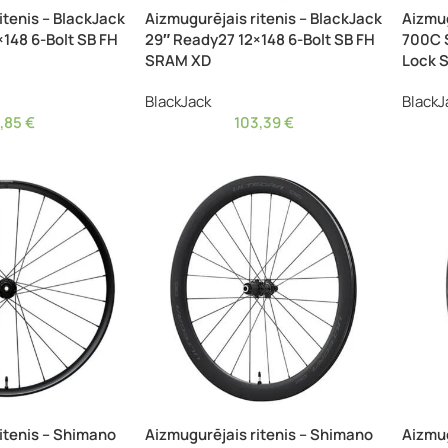
itenis – BlackJack
Aizmugurējais ritenis – BlackJack
Aizmug
148 6-Bolt SB FH
29″ Ready27 12×148 6-Bolt SB FH
700C S
SRAM XD
Lock 
BlackJack
BlackJ
3,85
€
103,39
€
itenis – Shimano
Aizmugurējais ritenis – Shimano
Aizmug