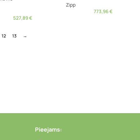
Zipp
773,96
€
527,89
€
12
13
→
Pieejams: