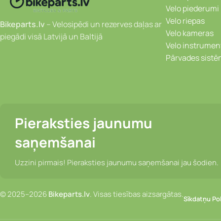
Velo piederumi
Velo riepas
Bikeparts.lv
– Velosipēdi un rezerves daļas ar
Velo kameras
piegādi visā Latvijā un Baltijā
Velo instrumen
Pārvades sist
Pieraksties jaunumu
saņemšanai
Uzzini pirmais! Pieraksties jaunumu saņemšanai jau šodien.
© 2025–2026
Bikeparts.lv
. Visas tiesības aizsargātas.
Sīkdatņu Pol