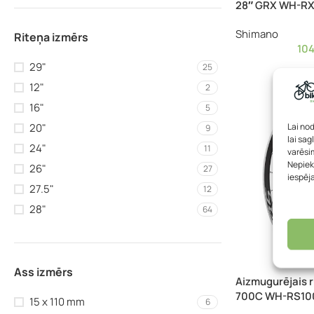
28″ GRX WH-RX
Shimano
Riteņa izmērs
10
29"
25
12"
2
16"
5
Lai no
20"
9
lai sag
24"
11
varēsim
Nepiek
26"
27
iespēj
27.5"
12
28"
64
Ass izmērs
Aizmugurējais r
700C WH-RS10
15 x 110 mm
6