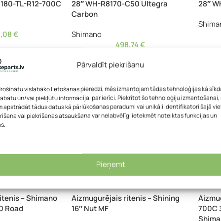
180-TL-R12-700C
28″ WH-R8170-C50 Ultegra
28″ W
Carbon
Shima
4,08
€
Shimano
498,74
€
Pārvaldīt piekrišanu
drošinātu vislabāko lietošanas pieredzi, mēs izmantojam tādas tehnoloģijas kā sīkd
labātu un/vai piekļūtu informācijai par ierīci. Piekrītot šo tehnoloģiju izmantošanai
 apstrādāt tādus datus kā pārlūkošanas paradumi vai unikāli identifikatori šajā vie
rišana vai piekrišanas atsaukšana var nelabvēlīgi ietekmēt noteiktas funkcijas un
as.
Pieņemt
itenis – Shimano
Aizmugurējais ritenis – Shining
Aizmug
0 Road
16″ Nut MF
700C 
Shima