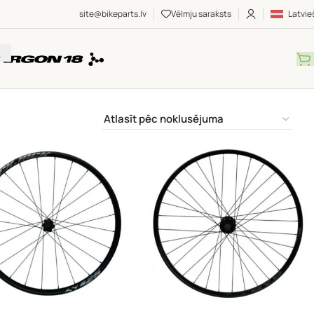
site@bikeparts.lv
Vēlmju saraksts
Latvie