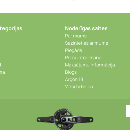
tegorijas
Noderīgas saites
Par mums
Sazinieties ar mums
Piegāde
Preču atgriešana
ti
Maksājumu informācija
ēma
Blogs
Argon 18
Velodarbnīca