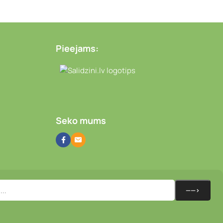
Pieejams:
Video novērošanas kameras
Seko mums