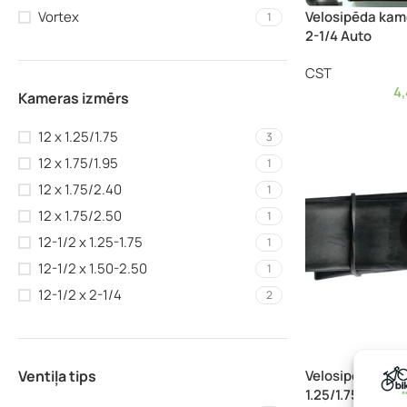
Velosipēda kame
Vortex
1
2-1/4 Auto
CST
4
Kameras izmērs
12 x 1.25/1.75
3
12 x 1.75/1.95
1
12 x 1.75/2.40
1
12 x 1.75/2.50
1
12-1/2 x 1.25-1.75
1
12-1/2 x 1.50-2.50
1
12-1/2 x 2-1/4
2
Velosipēda kam
Ventiļa tips
1.25/1.75 Auto 