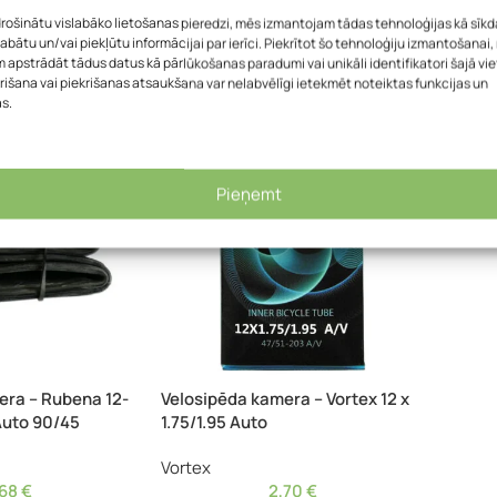
drošinātu vislabāko lietošanas pieredzi, mēs izmantojam tādas tehnoloģijas kā sīkd
Rubena
Ruben
labātu un/vai piekļūtu informācijai par ierīci. Piekrītot šo tehnoloģiju izmantošanai
,42
€
4,94
€
 apstrādāt tādus datus kā pārlūkošanas paradumi vai unikāli identifikatori šajā vie
rišana vai piekrišanas atsaukšana var nelabvēlīgi ietekmēt noteiktas funkcijas un
as.
Pieņemt
era – Rubena 12-
Velosipēda kamera – Vortex 12 x
 Auto 90/45
1.75/1.95 Auto
Vortex
,68
€
2,70
€