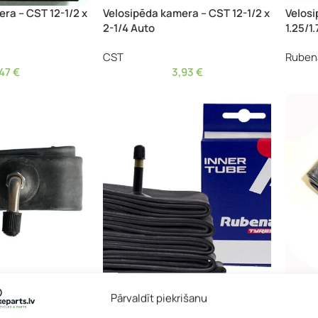
ra – CST 12-1/2 x
Velosipēda kamera – CST 12-1/2 x
Velosi
2-1/4 Auto
1.25/1
CST
Ruben
,47
€
3,93
€
era – Rubena 12 x
Velosipēda kamera – Rubena 12 x
Velosi
Pārvaldīt piekrišanu
90/90
1.75/2.40 Auto 35 mm
1.75/2