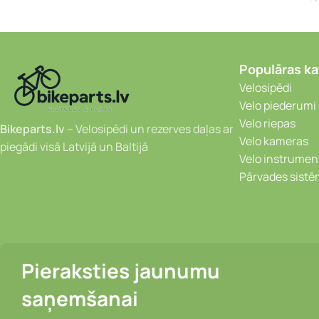
Populāras ka
Velosipēdi
Velo piederumi
Velo riepas
Bikeparts.lv
– Velosipēdi un rezerves daļas ar
Velo kameras
piegādi visā Latvijā un Baltijā
Velo instrumen
Pārvades sist
Pieraksties jaunumu
saņemšanai