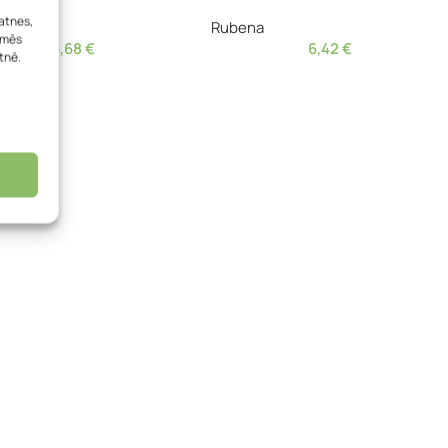
atnes,
a
Rubena
, mēs
6,68
€
6,42
€
tnē.