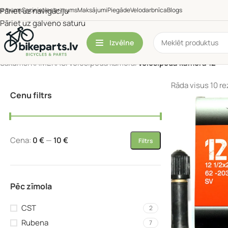
ar mums
Pāriet uz navigāciju
Sazinieties ar mums
Maksājumi
Piegāde
Velodarbnīca
Blogs
Pāriet uz galveno saturu
Izvēlne
Sākums
/
KAMERAS
/
Velosipēda kamera
/
Velosipēda kamera 12"
Rāda visus 10 re
Cenu filtrs
Cena:
0 €
—
10 €
Filtrs
Pēc zīmola
CST
2
Rubena
7