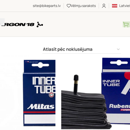
site@bikeparts.lv
Vēlmju saraksts
Latvie