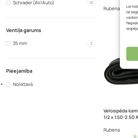
Schrader (AV/Auto)
10
Lai no
Rubena
lai sag
6
varēsim
Nepiek
iespēj
Ventiļa garums
35 mm
2
Pieejamība
Noliktavā
Velosipēda kam
1/2 x 1.50-2.50
Rubena
6