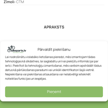
Zīmoli:
CTM
APRAKSTS
Pārvaldīt piekrišanu
Lai nodrošinātu vislabāko lietošanas pieredzi, mēs izmantojam tādas
tehnoloģijas kā sīkdatnes, lai saglabātu un/vai piekļūtu informācijai par
ierīci. Piekrītot šo tehnoloģiju izmantošanai, mēs varēsim apstrādāt tādus
datus kā pārlūkošanas paradumi vai unikāli identifikatori šajā vietnē.
Nepiekrišana vai piekrišanas atsaukšana var nelabvēlīgi ietekmēt
noteiktas funkcijas un iespējas.
Pieņemt