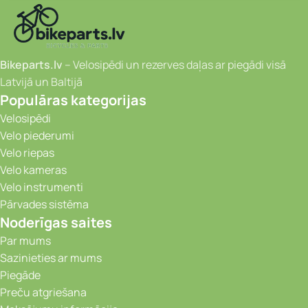
Bikeparts.lv
– Velosipēdi un rezerves daļas ar piegādi visā
Latvijā un Baltijā
Populāras kategorijas
Velosipēdi
Velo piederumi
Velo riepas
Velo kameras
Velo instrumenti
Pārvades sistēma
Noderīgas saites
Par mums
Sazinieties ar mums
Piegāde
Preču atgriešana