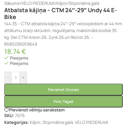
Sākums
/
VELO PIEDERUMI
/
Kājiņi
/
Stiprināma galā
Atbalsta kājiņa – CTM 24″-29″ Undy 44 E-
Bike
144.35 – CTM atbalsta kājiņa 24″–29″ velosipēdiem ar 44 mm
attālumu starp skrūvēm, regulējama, maksimālā slodze 35
kg. Der CTM Areon 26, Zynk 26 un Rezist 26. –
8585036059649
18,74
€
Pieejams
Pieejams
-
+
Pievienot Grozam
Pirkt Tagad
Pievienot vēlmju sarakstam
SKU:
7676
Kategorijas:
Kājiņi
,
Stiprināma galā
,
VELO PIEDERUMI