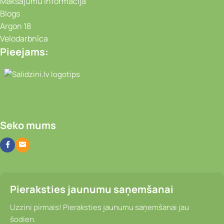
Maksājumu informācija
Blogs
Argon 18
Velodarbnīca
Pieejams:
Video novērošanas kameras, Portatīvie da
Seko mums
Pieraksties jaunumu saņemšanai
Uzzini pirmais! Pieraksties jaunumu saņemšanai jau
šodien.