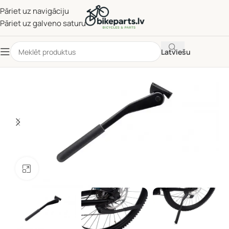
Pāriet uz navigāciju
Pāriet uz galveno saturu
Latviešu
Noklikšķiniet, lai palielinātu