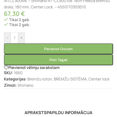
IRTCL900ME – Shimano RT-CL900 Ice Tech Freeza bremžu
disks, 180 mm, Center Lock. – 4550170309510
67,30
€
Tikai 2 gab.
Tikai 2 gab.
-
+
Pievienot Grozam
Pirkt Tagad
Pievienot vēlmju sarakstam
SKU:
1660
Kategorijas:
Bremžu rotori
,
BREMŽU SISTĒMA
,
Center lock
Zīmoli:
Shimano
APRAKSTS
PAPILDU INFORMĀCIJA