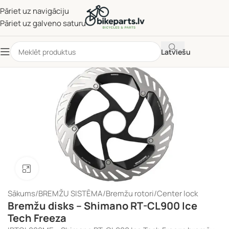
Pāriet uz navigāciju
Pāriet uz galveno saturu
Latviešu
Noklikšķiniet, lai palielinātu
Sākums
/
BREMŽU SISTĒMA
/
Bremžu rotori
/
Center lock
Bremžu disks – Shimano RT-CL900 Ice
Tech Freeza