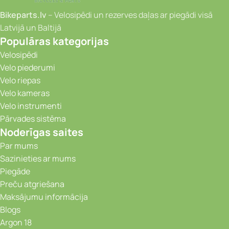
Bikeparts.lv
– Velosipēdi un rezerves daļas ar piegādi visā
Latvijā un Baltijā
Populāras kategorijas
Velosipēdi
Velo piederumi
Velo riepas
Velo kameras
Velo instrumenti
Pārvades sistēma
Noderīgas saites
Par mums
Sazinieties ar mums
Piegāde
Preču atgriešana
Maksājumu informācija
Blogs
Argon 18