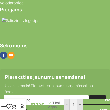
Velodarbnīca
Pieejams:
Video novērošanas kameras, Portatīvie da
Seko mums
Pieraksties jaunumu saņemšanai
Uzzini pirmais! Pieraksties jaunumu saņemšanai jau
Bremžu
šodien.
disks –
Pi
Shimano
Tikai
67,30
€
-
+
RT-
2 gab.
CL900
Pirkt 