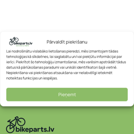
Pārvaldīt piekrišanu
Lai nodrošinātu vislabāko lietošanas pieredzi, mēs izmantojam tādas
tehnoloģijas kā sīkdatnes, lai saglabātu un/vai piekļūtu informācijai par
ierīci. Piekrītot šo tehnoloģiju izmantošanai, mēs varēsim apstrādāt tādus
datus kā pārlūkošanas paradumi vai unikāli identifikatori šajā vietnē.
Nepiekrišana vai piekrišanas atsaukšana var nelabvēlīgi ietekmēt
noteiktas funkcijas un iespējas.
Pieņemt