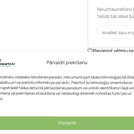
Neuztraucieties! 
tiklīdz tas atkal 
Pievienot vēlmju s
SKU:
5277A
Pārvaldīt piekrišanu
Kategorijas:
Riteņu a
Zīmoli:
DT Swiss
drošinātu vislabāko lietošanas pieredzi, mēs izmantojam tādas tehnoloģijas kā sīkd
labātu un/vai piekļūtu informācijai par ierīci. Piekrītot šo tehnoloģiju izmantošanai
 apstrādāt tādus datus kā pārlūkošanas paradumi vai unikāli identifikatori šajā vie
rišana vai piekrišanas atsaukšana var nelabvēlīgi ietekmēt noteiktas funkcijas un
as.
APRAKSTS
PAPILDU INFORMĀCIJA
Pieņemt