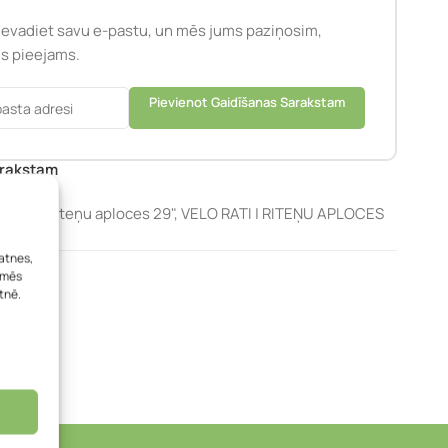
Ievadiet savu e-pastu, un mēs jums paziņosim,
būs pieejams.
Pievienot Gaidīšanas Sarakstam
arakstam
ploces
,
Riteņu aploces 29"
,
VELO RATI | RITEŅU APLOCES
atnes,
, mēs
tnē.