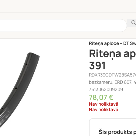
Sākums
/
VELO RATI | 
Riteņa aploce – DT Sw
Riteņa ap
391
RDXR39CDPW28SA5744 –
bezkameru, ERD 607, 4
7613062009209
78,07
€
Nav noliktavā
Nav noliktavā
Šis produkts p