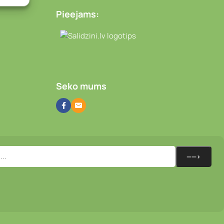
Pieejams:
Video novērošanas kameras
Seko mums