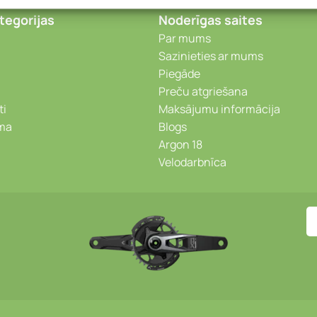
tegorijas
Noderīgas saites
Par mums
Sazinieties ar mums
Piegāde
Preču atgriešana
ti
Maksājumu informācija
ēma
Blogs
Argon 18
Velodarbnīca