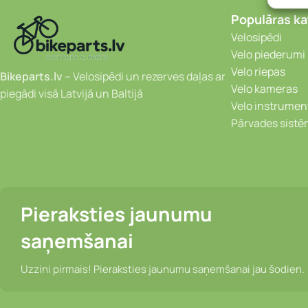
Populāras ka
Velosipēdi
Velo piederumi
Velo riepas
Bikeparts.lv
– Velosipēdi un rezerves daļas ar
Velo kameras
piegādi visā Latvijā un Baltijā
Velo instrumen
Pārvades sist
Pieraksties jaunumu
saņemšanai
Uzzini pirmais! Pieraksties jaunumu saņemšanai jau šodien.