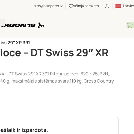
site@bikeparts.lv
Vēlmju saraksts
Latvie
RITEŅU APLOCES
/
Riteņu aploces
/
Riteņu aploces 29"
/
iss 29″ XR 391
loce – DT Swiss 29″ XR
 DT Swiss 29″ XR 391 Riteņa aploce: 622 × 25, 32H,,
40 g, maksimālais sistēmas svars 110 kg, Cross Country –
ašlaik ir izpārdots.