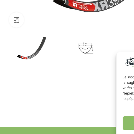
Noklikšķiniet, lai palielinātu
Lai no
lai sag
varēsim
Nepiek
iespēj