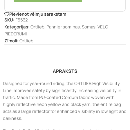
Pievienot vēlmju sarakstam
SKU:
F5532
Kategorijas:
Ortlieb
,
Pannier somiņas
,
Somas
,
VELO
PIEDERUMI
Zīmoli:
Ortlieb
APRAKSTS
Designed for year-round riding, the ORTLIEB High Visibility
Line improves safety by significantly increasing visibility in
traffic. Made from PU-coated Cordura fabric woven with
highly reflective neon yellow and black yarn, the entire bag
acts as a large reflector for enhanced visibility in low light and
darkness.