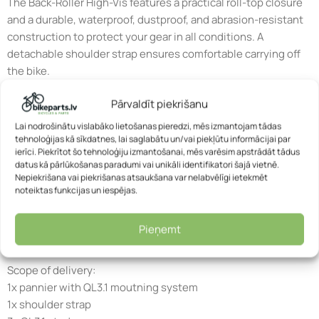
The Back-Roller High-Vis features a practical roll-top closure
and a durable, waterproof, dustproof, and abrasion-resistant
construction to protect your gear in all conditions. A
detachable shoulder strap ensures comfortable carrying off
the bike.
Specifications:
Pārvaldīt piekrišanu
Height: 42 cm
Lai nodrošinātu vislabāko lietošanas pieredzi, mēs izmantojam tādas
Width: 32 cm
tehnoloģijas kā sīkdatnes, lai saglabātu un/vai piekļūtu informācijai par
ierīci. Piekrītot šo tehnoloģiju izmantošanai, mēs varēsim apstrādāt tādus
Depth: 17 cm
datus kā pārlūkošanas paradumi vai unikāli identifikatori šajā vietnē.
Volume: 20 L
Nepiekrišana vai piekrišanas atsaukšana var nelabvēlīgi ietekmēt
Load: 9 kg
noteiktas funkcijas un iespējas.
Weight: 820 g
Waterproof: Yes (IP64)
Pieņemt
Material: PU-coated Cordura (PS50CX)
Scope of delivery:
1x pannier with QL3.1 moutning system
1x shoulder strap