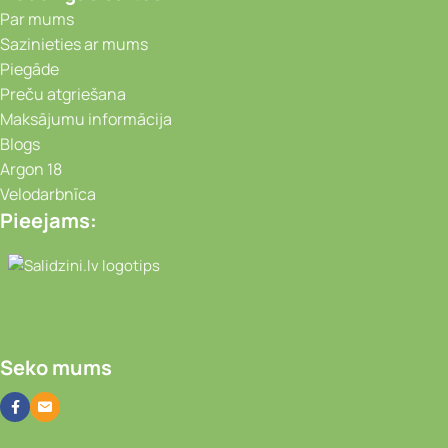
Par mums
Sazinieties ar mums
Piegāde
Preču atgriešana
Maksājumu informācija
Blogs
Argon 18
Velodarbnīca
Pieejams:
Video novērošanas kameras, Portatīvie da
Seko mums