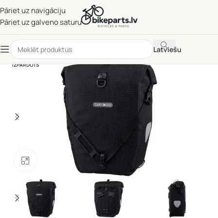
Pāriet uz navigāciju
Pāriet uz galveno saturu
Latviešu
IZPĀRDOTS
Noklikšķiniet, lai palielinātu