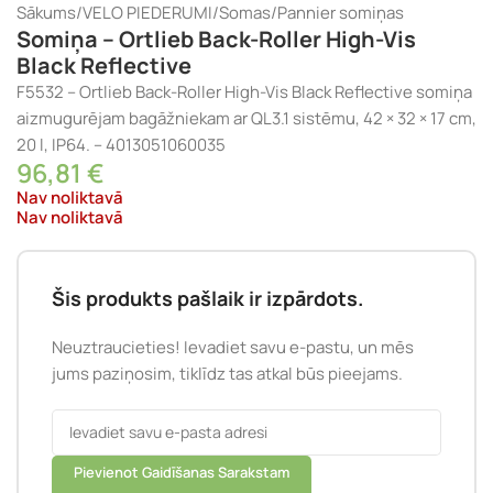
Sākums
/
VELO PIEDERUMI
/
Somas
/
Pannier somiņas
Somiņa – Ortlieb Back-Roller High-Vis
Black Reflective
F5532 – Ortlieb Back-Roller High-Vis Black Reflective somiņa
aizmugurējam bagāžniekam ar QL3.1 sistēmu, 42 × 32 × 17 cm,
20 l, IP64. – 4013051060035
96,81
€
Nav noliktavā
Nav noliktavā
Šis produkts pašlaik ir izpārdots.
Neuztraucieties! Ievadiet savu e-pastu, un mēs
jums paziņosim, tiklīdz tas atkal būs pieejams.
Pievienot Gaidīšanas Sarakstam