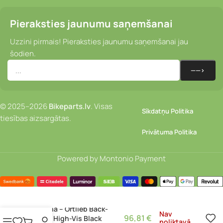
Pieraksties jaunumu saņemšanai
Uzzini pirmais! Pieraksties jaunumu saņemšanai jau
šodien.
© 2025–2026
Bikeparts.lv
. Visas
Sīkdatņu Politika
tiesības aizsargātas.
Privātuma Politika
Powered by Montonio Payment
Somiņa – Ortlieb Back-
Nav
96,81
€
Roller High-Vis Black
noliktavā