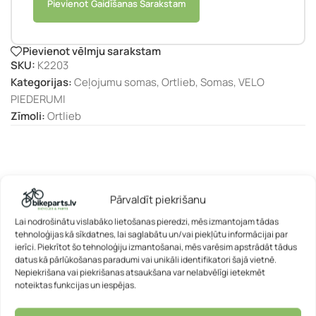
Pievienot Gaidīšanas Sarakstam
Pievienot vēlmju sarakstam
SKU:
K2203
Kategorijas:
Ceļojumu somas
,
Ortlieb
,
Somas
,
VELO
PIEDERUMI
Zīmoli:
Ortlieb
APRAKSTS
Pārvaldīt piekrišanu
Lai nodrošinātu vislabāko lietošanas pieredzi, mēs izmantojam tādas
tehnoloģijas kā sīkdatnes, lai saglabātu un/vai piekļūtu informācijai par
ierīci. Piekrītot šo tehnoloģiju izmantošanai, mēs varēsim apstrādāt tādus
datus kā pārlūkošanas paradumi vai unikāli identifikatori šajā vietnē.
Nepiekrišana vai piekrišanas atsaukšana var nelabvēlīgi ietekmēt
noteiktas funkcijas un iespējas.