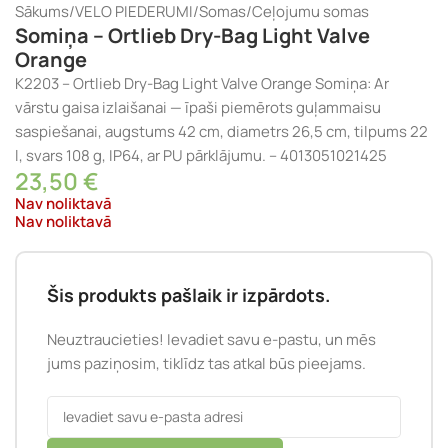
Sākums
/
VELO PIEDERUMI
/
Somas
/
Ceļojumu somas
Somiņa – Ortlieb Dry-Bag Light Valve
Orange
K2203 – Ortlieb Dry-Bag Light Valve Orange Somiņa: Ar
vārstu gaisa izlaišanai — īpaši piemērots guļammaisu
saspiešanai, augstums 42 cm, diametrs 26,5 cm, tilpums 22
l, svars 108 g, IP64, ar PU pārklājumu. – 4013051021425
23,50
€
Nav noliktavā
Nav noliktavā
Šis produkts pašlaik ir izpārdots.
Neuztraucieties! Ievadiet savu e-pastu, un mēs
jums paziņosim, tiklīdz tas atkal būs pieejams.