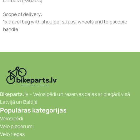
Cordura (PS620C)
Scope of delivery:
1x travel bag with shoulder straps, wheels and telescopic
handle
Bikeparts.lv
– Velosipēdi un rezerves daļas ar piegādi visā
Latvijā un Baltijā
Populāras kategorijas
Velosipēdi
Velo piederumi
Velo riepas