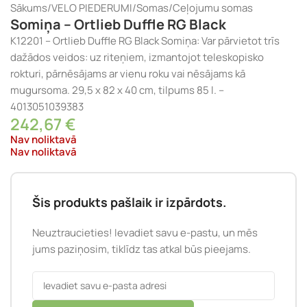
Sākums
/
VELO PIEDERUMI
/
Somas
/
Ceļojumu somas
Somiņa – Ortlieb Duffle RG Black
K12201 – Ortlieb Duffle RG Black Somiņa: Var pārvietot trīs
dažādos veidos: uz riteņiem, izmantojot teleskopisko
rokturi, pārnēsājams ar vienu roku vai nēsājams kā
mugursoma. 29,5 x 82 x 40 cm, tilpums 85 l. –
4013051039383
242,67
€
Nav noliktavā
Nav noliktavā
Šis produkts pašlaik ir izpārdots.
Neuztraucieties! Ievadiet savu e-pastu, un mēs
jums paziņosim, tiklīdz tas atkal būs pieejams.