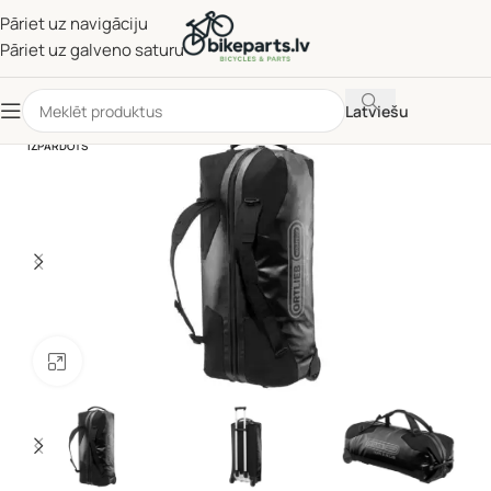
Pāriet uz navigāciju
Pāriet uz galveno saturu
Latviešu
IZPĀRDOTS
Noklikšķiniet, lai palielinātu