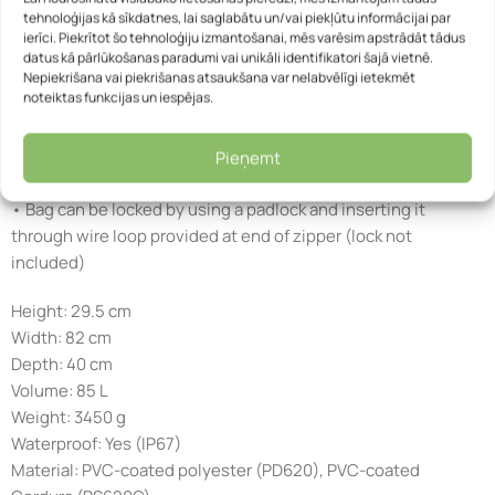
tehnoloģijas kā sīkdatnes, lai saglabātu un/vai piekļūtu informācijai par
• Indication of volume in liters on side of the bag
ierīci. Piekrītot šo tehnoloģiju izmantošanai, mēs varēsim apstrādāt tādus
• Adjustable telescopic handle for comfortable pulling
datus kā pārlūkošanas paradumi vai unikāli identifikatori šajā vietnē.
• Padded removable shoulder straps (backpack function)
Nepiekrišana vai piekrišanas atsaukšana var nelabvēlīgi ietekmēt
noteiktas funkcijas un iespējas.
• 100 mm/ 0.4. in. threaded outdoor wheels with high
clearance in rough terrain
• Aluminium base between wheels for protection of bag‘s
Pieņemt
base
• Bag can be locked by using a padlock and inserting it
through wire loop provided at end of zipper (lock not
included)
Height: 29.5 cm
Width: 82 cm
Depth: 40 cm
Volume: 85 L
Weight: 3450 g
Waterproof: Yes (IP67)
Material: PVC-coated polyester (PD620), PVC-coated