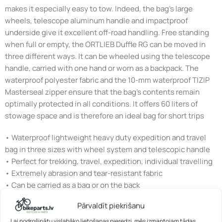
makes it especially easy to tow. Indeed, the bag’s large
wheels, telescope aluminum handle and impactproof
underside give it excellent off-road handling. Free standing
when full or empty, the ORTLIEB Duffle RG can be moved in
three different ways. It can be wheeled using the telescope
handle, carried with one hand or worn as a backpack. The
waterproof polyester fabric and the 10-mm waterproof TIZIP
Masterseal zipper ensure that the bag’s contents remain
optimally protected in all conditions. It offers 60 liters of
stowage space and is therefore an ideal bag for short trips
• Waterproof lightweight heavy duty expedition and travel
bag in three sizes with wheel system and telescopic handle
• Perfect for trekking, travel, expedition, individual travelling
• Extremely abrasion and tear-resistant fabric
• Can be carried as a bag or on the back
• Long waterproof TIZIP zipper (updated version) with large
Pārvaldīt piekrišanu
opening for easy access
• Outer mesh pocket with zipper (not waterproof)
Lai nodrošinātu vislabāko lietošanas pieredzi, mēs izmantojam tādas