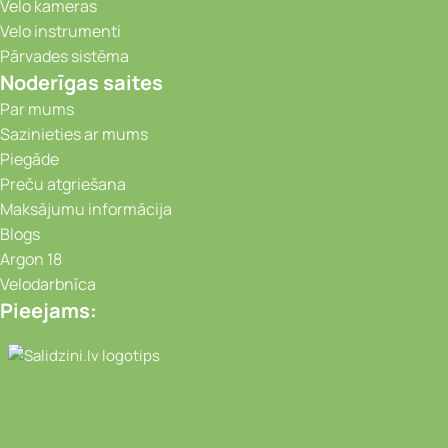
Velo kameras
Velo instrumenti
Pārvades sistēma
Noderīgas saites
Par mums
Sazinieties ar mums
Piegāde
Preču atgriešana
Maksājumu informācija
Blogs
Argon 18
Velodarbnīca
Pieejams:
Video novērošanas kameras, Portatīvie da