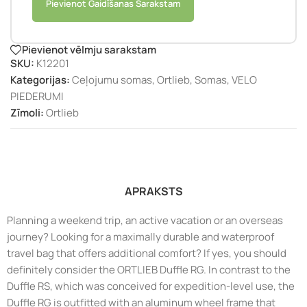
Pievienot Gaidīšanas Sarakstam
Pievienot vēlmju sarakstam
SKU:
K12201
Kategorijas:
Ceļojumu somas
,
Ortlieb
,
Somas
,
VELO
PIEDERUMI
Zīmoli:
Ortlieb
APRAKSTS
Planning a weekend trip, an active vacation or an overseas
journey? Looking for a maximally durable and waterproof
travel bag that offers additional comfort? If yes, you should
definitely consider the ORTLIEB Duffle RG. In contrast to the
Duffle RS, which was conceived for expedition-level use, the
Duffle RG is outfitted with an aluminum wheel frame that