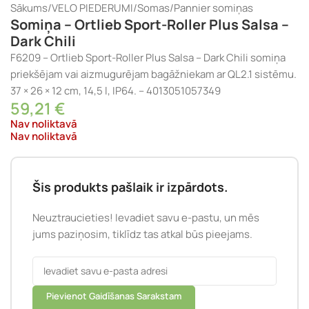
Sākums
/
VELO PIEDERUMI
/
Somas
/
Pannier somiņas
Somiņa – Ortlieb Sport-Roller Plus Salsa –
Dark Chili
F6209 – Ortlieb Sport-Roller Plus Salsa – Dark Chili somiņa
priekšējam vai aizmugurējam bagāžniekam ar QL2.1 sistēmu.
37 × 26 × 12 cm, 14,5 l, IP64. – 4013051057349
59,21
€
Nav noliktavā
Nav noliktavā
Šis produkts pašlaik ir izpārdots.
Neuztraucieties! Ievadiet savu e-pastu, un mēs
jums paziņosim, tiklīdz tas atkal būs pieejams.
Pievienot Gaidīšanas Sarakstam