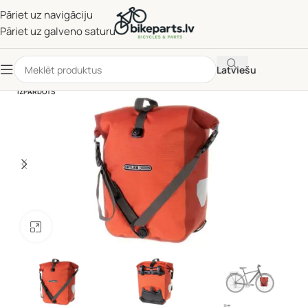
Pāriet uz navigāciju
Pāriet uz galveno saturu
Latviešu
IZPĀRDOTS
Noklikšķiniet, lai palielinātu