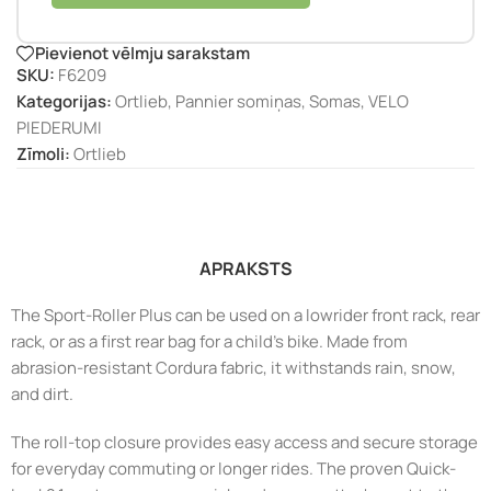
Pievienot vēlmju sarakstam
SKU:
F6209
Kategorijas:
Ortlieb
,
Pannier somiņas
,
Somas
,
VELO
PIEDERUMI
Zīmoli:
Ortlieb
APRAKSTS
The Sport-Roller Plus can be used on a lowrider front rack, rear
rack, or as a first rear bag for a child’s bike. Made from
abrasion-resistant Cordura fabric, it withstands rain, snow,
and dirt.
The roll-top closure provides easy access and secure storage
for everyday commuting or longer rides. The proven Quick-