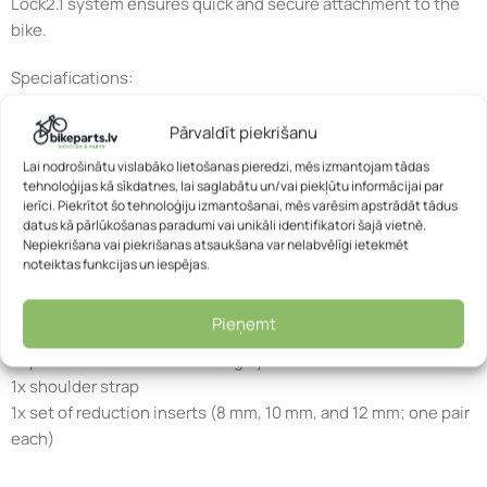
Lock2.1 system ensures quick and secure attachment to the
bike.
Speciafications:
Height: 37 cm
Width: 26 cm
Pārvaldīt piekrišanu
Depth: 12 cm
Lai nodrošinātu vislabāko lietošanas pieredzi, mēs izmantojam tādas
Volume: 14.5 L
tehnoloģijas kā sīkdatnes, lai saglabātu un/vai piekļūtu informācijai par
ierīci. Piekrītot šo tehnoloģiju izmantošanai, mēs varēsim apstrādāt tādus
Load: 9 kg
datus kā pārlūkošanas paradumi vai unikāli identifikatori šajā vietnē.
Weight: 720 g
Nepiekrišana vai piekrišanas atsaukšana var nelabvēlīgi ietekmēt
Waterproof: Yes (IP64)
noteiktas funkcijas un iespējas.
Material: PU-coated Cordura (PS36C)
Pieņemt
Scope of delivery:
1x pannier with QL2.1 mounting system
1x shoulder strap
1x set of reduction inserts (8 mm, 10 mm, and 12 mm; one pair
each)