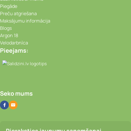
Piegāde
Preču atgriešana
Maksājumu informācija
Blogs
Argon 18
Velodarbnīca
Pieejams:
Video novērošanas kameras, Portatīvie da
Seko mums
Pieraksties jaunumu saņemšanai