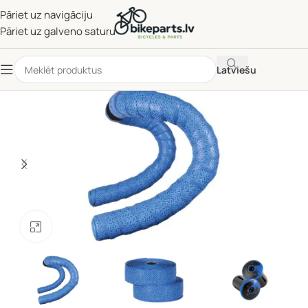
Pāriet uz navigāciju
Pāriet uz galveno saturu
Latviešu
Noklikšķiniet, lai palielinātu