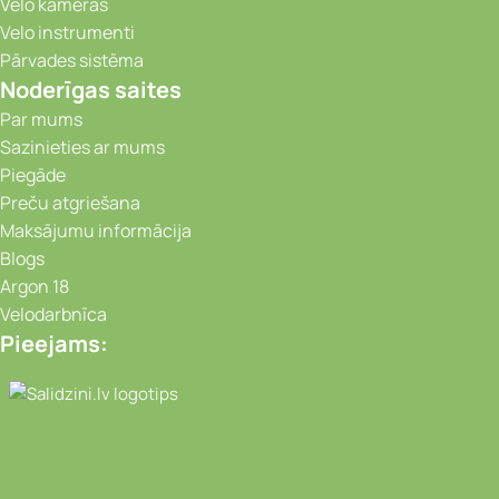
Velo kameras
Velo instrumenti
Pārvades sistēma
Noderīgas saites
Par mums
Sazinieties ar mums
Piegāde
Preču atgriešana
Maksājumu informācija
Blogs
Argon 18
Velodarbnīca
Pieejams:
Video novērošanas kameras, Portatīvie da