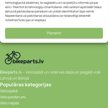
Thickness: 3.5 mm
tehnoloģijas kā sīkdatnes, lai saglabātu un/vai piekļūtu informācijai par
ierīci. Piekrītot šo tehnoloģiju izmantošanai, mēs varēsim apstrādāt tādus
Length: 235 cm
datus kā pārlūkošanas paradumi vai unikāli identifikatori šajā vietnē.
Weight: 89 g
Nepiekrišana vai piekrišanas atsaukšana var nelabvēlīgi ietekmēt
Color: Neon Yellow
noteiktas funkcijas un iespējas.
Pieņemt
Bikeparts.lv
– Velosipēdi un rezerves daļas ar piegādi visā
Latvijā un Baltijā
Populāras kategorijas
Velosipēdi
Velo piederumi
Velo riepas