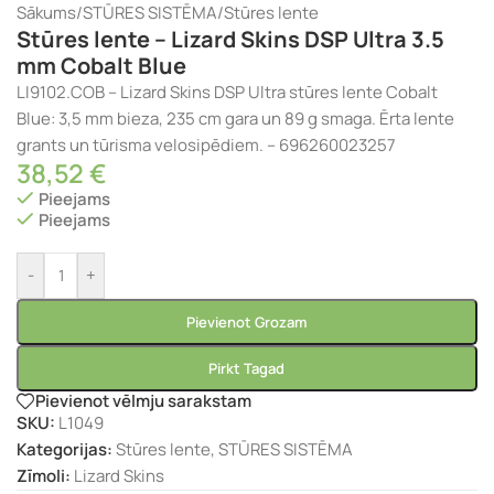
Sākums
/
STŪRES SISTĒMA
/
Stūres lente
Stūres lente – Lizard Skins DSP Ultra 3.5
mm Cobalt Blue
LI9102.COB – Lizard Skins DSP Ultra stūres lente Cobalt
Blue: 3,5 mm bieza, 235 cm gara un 89 g smaga. Ērta lente
grants un tūrisma velosipēdiem. – 696260023257
38,52
€
Pieejams
Pieejams
-
+
Pievienot Grozam
Pirkt Tagad
Pievienot vēlmju sarakstam
SKU:
L1049
Kategorijas:
Stūres lente
,
STŪRES SISTĒMA
Zīmoli:
Lizard Skins