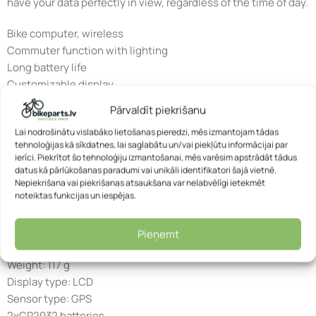
have your data perfectly in view, regardless of the time of day.
Bike computer, wireless
Commuter function with lighting
Long battery life
Customizable display
Speed comparison
Pārvaldīt piekrišanu
Calorie consumption
Lai nodrošinātu vislabāko lietošanas pieredzi, mēs izmantojam tādas
tehnoloģijas kā sīkdatnes, lai saglabātu un/vai piekļūtu informācijai par
2 buttons – 13 functions: there is something for everyone:
ierīci. Piekrītot šo tehnoloģiju izmantošanai, mēs varēsim apstrādāt tādus
speed (actual. / Avg. /max), speed comparison, driving time
datus kā pārlūkošanas paradumi vai unikāli identifikatori šajā vietnē.
and driving time total, distance and total kilometres, light and
Nepiekrišana vai piekrišanas atsaukšana var nelabvēlīgi ietekmēt
noteiktas funkcijas un iespējas.
light commuter function, kcal (current and total), auto
start/stop, time 12/24, battery change display
Pieņemt
Dimensions: 6.2 x 4.6 x 1.6 cm
Weight: 117 g
Display type: LCD
Sensor type: GPS
2xCR2032 batteries