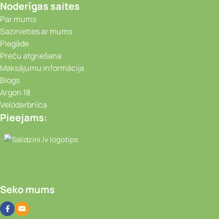
Noderīgas saites
Par mums
Sazinieties ar mums
Piegāde
Preču atgriešana
Maksājumu informācija
Blogs
Argon 18
Velodarbnīca
Pieejams:
Video novērošanas kameras, Portatīvie da
Seko mums