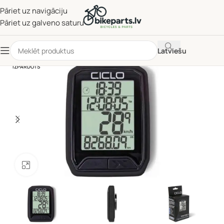
Pāriet uz navigāciju
Pāriet uz galveno saturu
Latviešu
IZPĀRDOTS
Noklikšķiniet, lai palielinātu