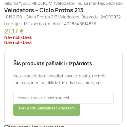
Sākums
/
VELO PIEDERUMI
/
Velodatori, pulsa mērītāji
/
Bezvadu
Velodators – Ciclo Protos 213
10152130 – Ciclo Protos 213 Velodators: Bezvadu, 2xCR2032
baterijas, 13 funkcijas, melns – 4028846614836
21,17
€
Nav noliktavā
Nav noliktavā
Šis produkts pašlaik ir izpārdots.
Neuztraucieties! Ievadiet savu e-pastu, un mēs
jums paziņosim, tiklīdz tas atkal būs pieejams.
Pievienot Gaidīšanas Sarakstam