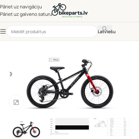
Pāriet uz navigāciju
Pāriet uz galveno saturu
Latviešu
Noklikšķiniet, lai palielinātu