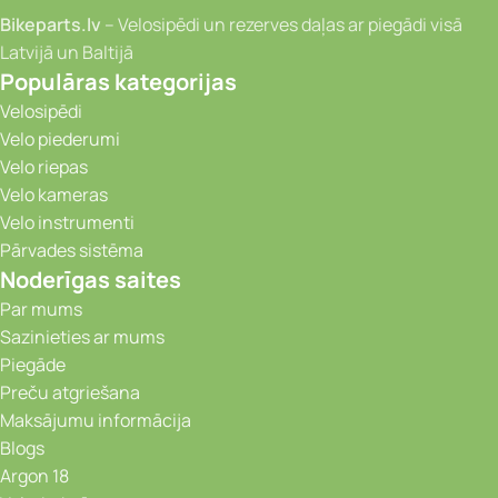
Bikeparts.lv
– Velosipēdi un rezerves daļas ar piegādi visā
Latvijā un Baltijā
Populāras kategorijas
Velosipēdi
Velo piederumi
Velo riepas
Velo kameras
Velo instrumenti
Pārvades sistēma
Noderīgas saites
Par mums
Sazinieties ar mums
Piegāde
Preču atgriešana
Maksājumu informācija
Blogs
Argon 18