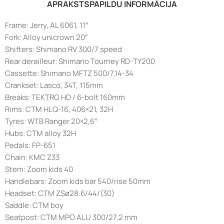
APRAKSTS
PAPILDU INFORMĀCIJA
Frame: Jerry, AL 6061, 11″
Fork: Alloy unicrown 20″
Shifters: Shimano RV 300/7 speed
Rear derailleur: Shimano Tourney RD-TY200
Cassette: Shimano MFTZ 500/7,14-34
Crankset: Lasco, 34T, 115mm
Breaks: TEKTRO HD / 6-bolt 160mm
Rims: CTM HLQ-16, 406×21, 32H
Tyres: WTB Ranger 20×2,6″
Hubs: CTM alloy 32H
Pedals: FP-651
Chain: KMC Z33
Stem: Zoom kids 40
Handlebars: Zoom kids bar 540/rise 50mm
Headset: CTM ZSø28.6/44/(30)
Saddle: CTM boy
Seatpost: CTM MPO ALU 300/27,2 mm