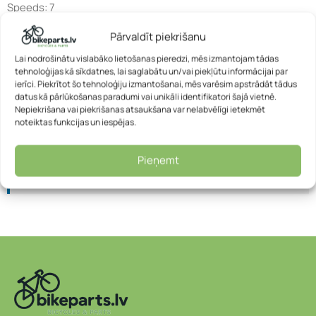
Speeds: 7
Pārvaldīt piekrišanu
Weight: 9,5 kg
For height: 115-135 cm
Lai nodrošinātu vislabāko lietošanas pieredzi, mēs izmantojam tādas
tehnoloģijas kā sīkdatnes, lai saglabātu un/vai piekļūtu informācijai par
ierīci. Piekrītot šo tehnoloģiju izmantošanai, mēs varēsim apstrādāt tādus
Informācija:
Visi velosipēdi tiek piegādāti kastē jau daļēji
datus kā pārlūkošanas paradumi vai unikāli identifikatori šajā vietnē.
samontēti.
Nepiekrišana vai piekrišanas atsaukšana var nelabvēlīgi ietekmēt
noteiktas funkcijas un iespējas.
Pirms lietošanas būs nepieciešama neliela papildu
montāža (piemēram, pedāļu vai stūres uzstādīšana).
Pieņemt
Ieteicams vērsties velodarbnīcā, lai nodrošinātu pareizu
un drošu salikšanu.