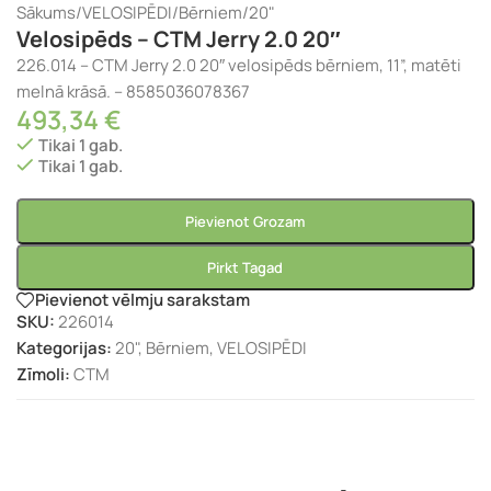
Sākums
/
VELOSIPĒDI
/
Bērniem
/
20"
Velosipēds – CTM Jerry 2.0 20″
226.014 – CTM Jerry 2.0 20″ velosipēds bērniem, 11”, matēti
melnā krāsā. – 8585036078367
493,34
€
Tikai 1 gab.
Tikai 1 gab.
Pievienot Grozam
Pirkt Tagad
Pievienot vēlmju sarakstam
SKU:
226014
Kategorijas:
20"
,
Bērniem
,
VELOSIPĒDI
Zīmoli:
CTM