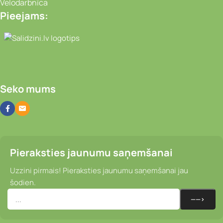
Velodarbnīca
Pieejams:
Video novērošanas kameras, Portatīvie da
Seko mums
Pieraksties jaunumu saņemšanai
Uzzini pirmais! Pieraksties jaunumu saņemšanai jau
šodien.