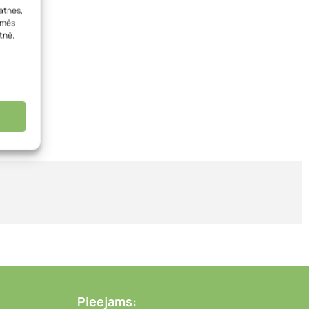
atnes,
, mēs
tnē.
Pieejams: