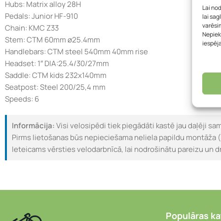
Hubs: Matrix alloy 28H
Lai no
Pedals: Junior HF-910
lai sag
varēsim
Chain: KMC Z33
Nepiek
Stem: CTM 60mm ø25.4mm
iespēj
Handlebars: CTM steel 540mm 40mm rise
Headset: 1″ DIA:25.4/30/27mm
Saddle: CTM kids 232x140mm
Seatpost: Steel 200/25,4 mm
Speeds: 6
Informācija:
Visi velosipēdi tiek piegādāti kastē jau daļēji sa
Pirms lietošanas būs nepieciešama neliela papildu montāža (
Ieteicams vērsties velodarbnīcā, lai nodrošinātu pareizu un d
Populāras ka