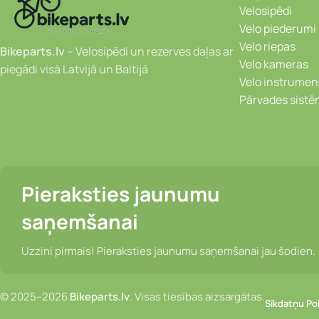
Velosipēdi
Velo piederumi
Velo riepas
Bikeparts.lv
– Velosipēdi un rezerves daļas ar
Velo kameras
piegādi visā Latvijā un Baltijā
Velo instrumen
Pārvades sist
Pieraksties jaunumu
saņemšanai
Uzzini pirmais! Pieraksties jaunumu saņemšanai jau šodien.
© 2025–2026
Bikeparts.lv
. Visas tiesības aizsargātas.
Sīkdatņu Pol