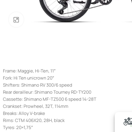
Noklikšķiniet, lai palielinātu
Frame: Maggie, Hi-Ten, 11″
Fork: Hi Ten unicrown 20″
Shifters: Shimano RV 300/6 speed
Rear derailleur: Shimano Tourney RD-TY200
Cassette: Shimano MF-TZ500 6 speed 14-28T
Crankset: Prowheel, 32T, 114mm
Breaks: Alloy V-brake
Rims: CTM 406X20, 28H, black
Tyres: 20×1,75″