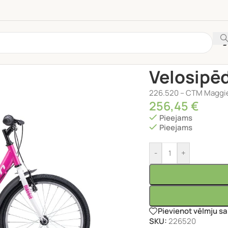
Sākums
/
VELOSIPĒDI
/
Velosipē
226.520 – CTM Maggie 
256,45
€
Pieejams
Pieejams
-
+
Pievienot vēlmju s
SKU:
226520