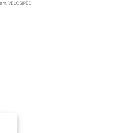
iem
,
VELOSIPĒDI