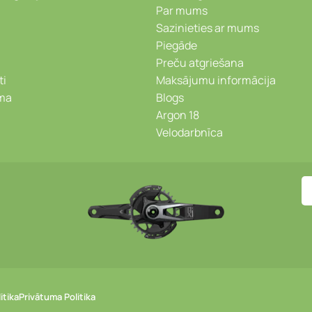
Par mums
Sazinieties ar mums
Piegāde
Preču atgriešana
ti
Maksājumu informācija
ēma
Blogs
Argon 18
Velodarbnīca
itika
Privātuma Politika