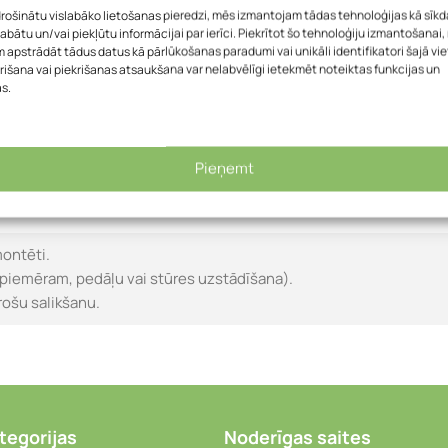
drošinātu vislabāko lietošanas pieredzi, mēs izmantojam tādas tehnoloģijas kā sīkd
labātu un/vai piekļūtu informācijai par ierīci. Piekrītot šo tehnoloģiju izmantošanai
 apstrādāt tādus datus kā pārlūkošanas paradumi vai unikāli identifikatori šajā vie
rišana vai piekrišanas atsaukšana var nelabvēlīgi ietekmēt noteiktas funkcijas un
as.
Pieņemt
montēti.
piemēram, pedāļu vai stūres uzstādīšana).
rošu salikšanu.
tegorijas
Noderīgas saites