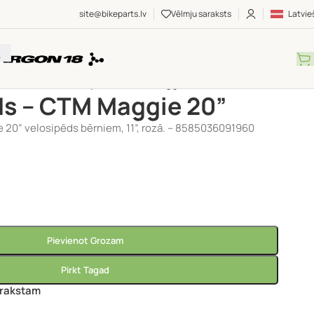
site@bikeparts.lv
Vēlmju saraksts
Latvie
Bērniem
/
20"
/
Velosipēds – CTM Maggie 20”
ds – CTM Maggie 20”
20” velosipēds bērniem, 11”, rozā. – 8585036091960
Pievienot Grozam
Pirkt Tagad
arakstam