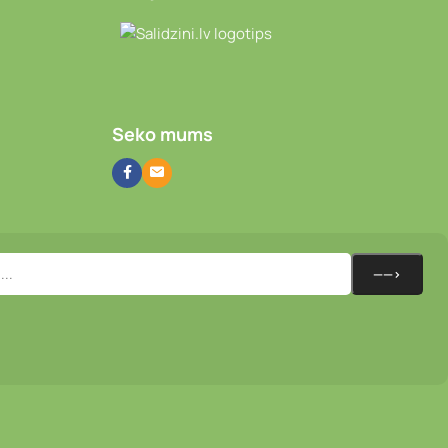
Video novērošanas kameras
Seko mums