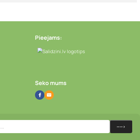
Pieejams:
Video novērošanas kameras
Seko mums