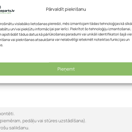
Pārvaldīt piekrišanu
drošinātu vislabāko lietošanas pieredzi, mēs izmantojam tādas tehnoloģijas kā sīkd
labātu un/vai piekļūtu informācijai par ierīci. Piekrītot šo tehnoloģiju izmantošanai
 apstrādāt tādus datus kā pārlūkošanas paradumi vai unikāli identifikatori šajā vie
rišana vai piekrišanas atsaukšana var nelabvēlīgi ietekmēt noteiktas funkcijas un
as.
Pieņemt
montēti.
piemēram, pedāļu vai stūres uzstādīšana).
rošu salikšanu.