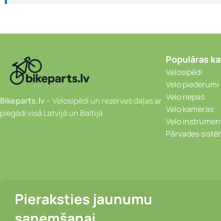
Populāras ka
Velosipēdi
Velo piederumi
Velo riepas
Bikeparts.lv
– Velosipēdi un rezerves daļas ar
Velo kameras
piegādi visā Latvijā un Baltijā
Velo instrumen
Pārvades sist
Pieraksties jaunumu
saņemšanai