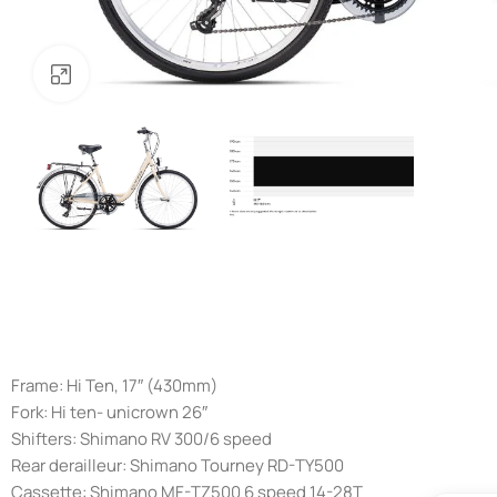
Noklikšķiniet, lai palielinātu
Frame: Hi Ten, 17″ (430mm)
Fork: Hi ten- unicrown 26″
Shifters: Shimano RV 300/6 speed
Rear derailleur: Shimano Tourney RD-TY500
Cassette: Shimano MF-TZ500 6 speed 14-28T