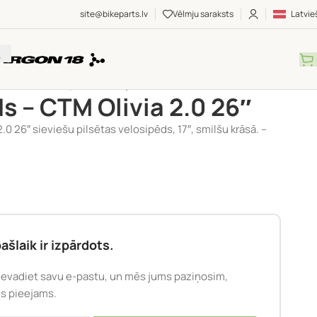
site@bikeparts.lv
Vēlmju saraksts
Latvie
Sieviešu velosipēdi
/
Velosipēds – CTM Olivia 2.0 26″
s – CTM Olivia 2.0 26″
.0 26″ sieviešu pilsētas velosipēds, 17″, smilšu krāsā. –
ašlaik ir izpārdots.
Ievadiet savu e-pastu, un mēs jums paziņosim,
būs pieejams.