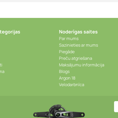
tegorijas
Noderīgas saites
Par mums
Sazinieties ar mums
Piegāde
Preču atgriešana
ti
Maksājumu informācija
ēma
Blogs
Argon 18
Velodarbnīca