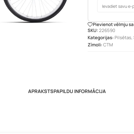
Pievienot vēlmju s
SKU:
226590
Kategorijas:
Pilsētas
,
Zīmoli:
CTM
APRAKSTS
PAPILDU INFORMĀCIJA