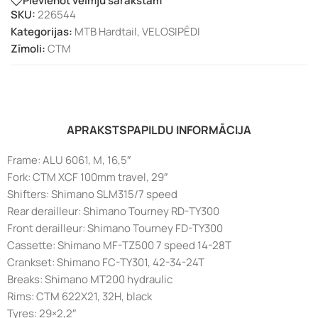
Pievienot vēlmju sarakstam
SKU:
226544
Kategorijas:
MTB Hardtail
,
VELOSIPĒDI
Zīmoli:
CTM
APRAKSTS
PAPILDU INFORMĀCIJA
Frame: ALU 6061, M, 16,5″
Fork: CTM XCF 100mm travel, 29″
Shifters: Shimano SLM315/7 speed
Rear derailleur: Shimano Tourney RD-TY300
Front derailleur: Shimano Tourney FD-TY300
Cassette: Shimano MF-TZ500 7 speed 14-28T
Crankset: Shimano FC-TY301, 42-34-24T
Breaks: Shimano MT200 hydraulic
Rims: CTM 622X21, 32H, black
Tyres: 29×2,2″