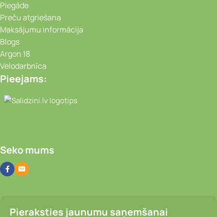
Piegāde
Preču atgriešana
Maksājumu informācija
Blogs
Argon 18
Velodarbnīca
Pieejams:
Video novērošanas kameras, Portatīvie da
Seko mums
Pieraksties jaunumu saņemšanai