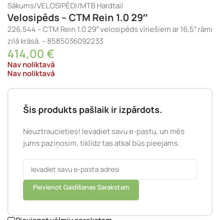
Sākums
/
VELOSIPĒDI
/
MTB Hardtail
Velosipēds – CTM Rein 1.0 29″
226.544 – CTM Rein 1.0 29″ velosipēds vīriešiem ar 16,5″ rāmi
zilā krāsā. – 8585036092233
414,00
€
Nav noliktavā
Nav noliktavā
Šis produkts pašlaik ir izpārdots.
Neuztraucieties! Ievadiet savu e-pastu, un mēs
jums paziņosim, tiklīdz tas atkal būs pieejams.
Pievienot Gaidīšanas Sarakstam