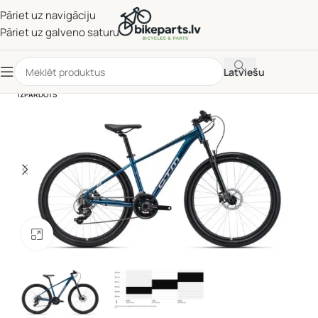
Pāriet uz navigāciju
Pāriet uz galveno saturu
Latviešu
IZPĀRDOTS
Noklikšķiniet, lai palielinātu