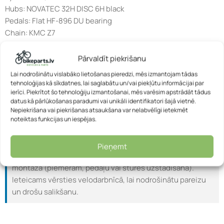
Hubs: NOVATEC 32H DISC 6H black
Pedals: Flat HF-896 DU bearing
Chain: KMC Z7
Stem: CTM Alloy 60mm 31,8 mm
Handlebars: CTM alloy 700mm 31,8mm 20mm rise
Pārvaldīt piekrišanu
Headset: 1 1/8″ DIA:28.6/44/30mm
Lai nodrošinātu vislabāko lietošanas pieredzi, mēs izmantojam tādas
Saddle: CTM CLOUD NEW
tehnoloģijas kā sīkdatnes, lai saglabātu un/vai piekļūtu informācijai par
Seatpost: CTM alu Ø31.6 x 300mm
ierīci. Piekrītot šo tehnoloģiju izmantošanai, mēs varēsim apstrādāt tādus
datus kā pārlūkošanas paradumi vai unikāli identifikatori šajā vietnē.
Speeds: 21
Nepiekrišana vai piekrišanas atsaukšana var nelabvēlīgi ietekmēt
noteiktas funkcijas un iespējas.
Informācija:
Visi velosipēdi tiek piegādāti kastē jau daļēji
samontēti.
Pieņemt
Pirms lietošanas būs nepieciešama neliela papildu
montāža (piemēram, pedāļu vai stūres uzstādīšana).
Ieteicams vērsties velodarbnīcā, lai nodrošinātu pareizu
un drošu salikšanu.