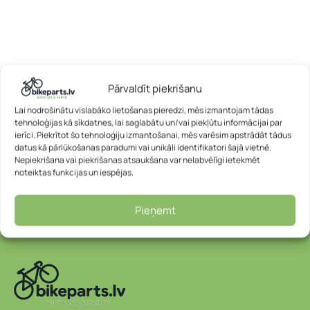
Pārvaldīt piekrišanu
Lai nodrošinātu vislabāko lietošanas pieredzi, mēs izmantojam tādas
tehnoloģijas kā sīkdatnes, lai saglabātu un/vai piekļūtu informācijai par
ierīci. Piekrītot šo tehnoloģiju izmantošanai, mēs varēsim apstrādāt tādus
datus kā pārlūkošanas paradumi vai unikāli identifikatori šajā vietnē.
Nepiekrišana vai piekrišanas atsaukšana var nelabvēlīgi ietekmēt
noteiktas funkcijas un iespējas.
Pieņemt