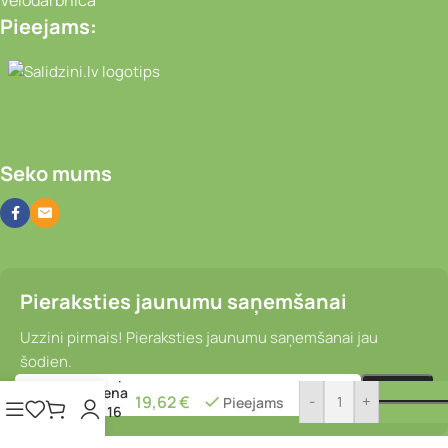
Velodarbnīca
Pieejams:
Video novērošanas kameras, Portatīvie da
Seko mums
Pieraksties jaunumu saņemšanai
Uzzini pirmais! Pieraksties jaunumu saņemšanai jau
šodien.
Motoriepa
– Rubena
19,62
€
-
+
Pieejams
2.25 x 16
M03