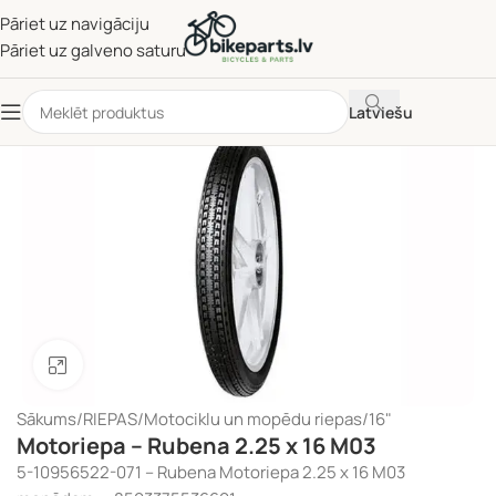
Pāriet uz navigāciju
Pāriet uz galveno saturu
Latviešu
Noklikšķiniet, lai palielinātu
Sākums
/
RIEPAS
/
Motociklu un mopēdu riepas
/
16"
Motoriepa – Rubena 2.25 x 16 M03
5-10956522-071 – Rubena Motoriepa 2.25 x 16 M03