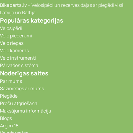
Bikeparts.lv
– Velosipēdi un rezerves daļas ar piegādi visā
Latvijā un Baltijā
Populāras kategorijas
Velosipēdi
Velo piederumi
Velo riepas
Velo kameras
Velo instrumenti
Pārvades sistēma
Noderīgas saites
Par mums
Sazinieties ar mums
Piegāde
Preču atgriešana
Maksājumu informācija
Blogs
Argon 18