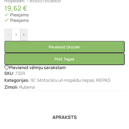
mopēdam. – 8593375536691
19,62
€
Pieejams
Pieejams
-
+
Pievienot Grozam
Pirkt Tagad
Pievienot vēlmju sarakstam
SKU:
732R
Kategorijas:
16"
,
Motociklu un mopēdu riepas
,
RIEPAS
Zīmoli:
Rubena
APRAKSTS