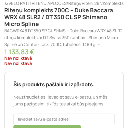
ums
/
VELO RATI | RITEŅU APLOCES
/
Riteņi
/
Riteņi 28"
/
Komplekts
Riteņu komplekts 700C – Duke Baccara
WRX 48 SLR2 / DT 350 CL SP Shimano
Micro Spline
BACWRX48 DT350 SP CL SHMS – Duke Baccara WRX 48 SLR2
riteņu komplekts ar DT Swiss 350 rumbām, Shimano Micro
Spline un Center-Lock. 700C, tubeless, 1489 g. –
1 133,83
€
Nav noliktavā
Nav noliktavā
Šis produkts pašlaik ir izpārdots.
Neuztraucieties! Ievadiet savu e-pastu, un mēs
jums paziņosim, tiklīdz tas atkal būs pieejams.