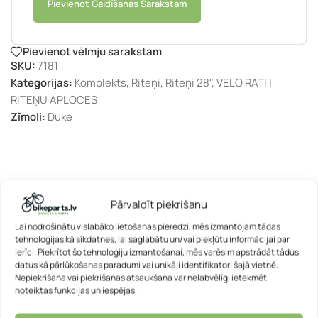
Pievienot Gaidīšanas Sarakstam
Pievienot vēlmju sarakstam
SKU:
7181
Kategorijas:
Komplekts
,
Riteņi
,
Riteņi 28"
,
VELO RATI |
RITEŅU APLOCES
Zīmoli:
Duke
APRAKSTS
PAPILDU INFORMĀCIJA
Pārvaldīt piekrišanu
Lai nodrošinātu vislabāko lietošanas pieredzi, mēs izmantojam tādas
tehnoloģijas kā sīkdatnes, lai saglabātu un/vai piekļūtu informācijai par
ierīci. Piekrītot šo tehnoloģiju izmantošanai, mēs varēsim apstrādāt tādus
datus kā pārlūkošanas paradumi vai unikāli identifikatori šajā vietnē.
Nepiekrišana vai piekrišanas atsaukšana var nelabvēlīgi ietekmēt
noteiktas funkcijas un iespējas.