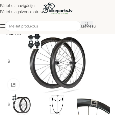
Pāriet uz navigāciju
Pāriet uz galveno saturu
Latviešu
IZPĀRDOTS
Noklikšķiniet, lai palielinātu