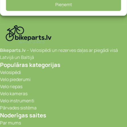
Pieņemt
Bikeparts.lv
– Velosipēdi un rezerves daļas ar piegādi visā
Latvijā un Baltijā
Populāras kategorijas
Velosipēdi
Velo piederumi
Velo riepas
Velo kameras
Velo instrumenti
Pārvades sistēma
Noderīgas saites
Par mums