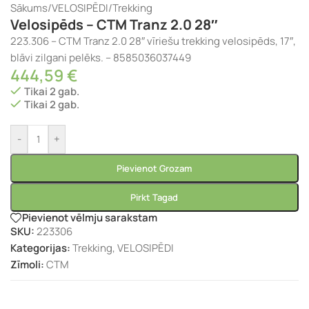
Sākums
/
VELOSIPĒDI
/
Trekking
Velosipēds – CTM Tranz 2.0 28″
223.306 – CTM Tranz 2.0 28″ vīriešu trekking velosipēds, 17″,
blāvi zilgani pelēks. – 8585036037449
444,59
€
Tikai 2 gab.
Tikai 2 gab.
-
+
Pievienot Grozam
Pirkt Tagad
Pievienot vēlmju sarakstam
SKU:
223306
Kategorijas:
Trekking
,
VELOSIPĒDI
Zīmoli:
CTM