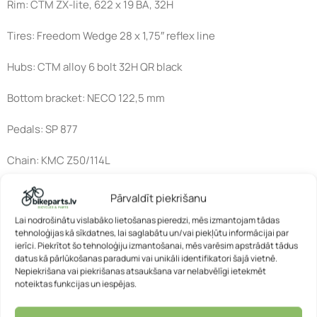
Rim: CTM ZX-lite, 622 x 19 BA, 32H
Tires: Freedom Wedge 28 x 1,75″ reflex line
Hubs: CTM alloy 6 bolt 32H QR black
Bottom bracket: NECO 122,5 mm
Pedals: SP 877
Chain: KMC Z50/114L
Stem: CTM adjustable, 90/25,4 mm
Pārvaldīt piekrišanu
Lai nodrošinātu vislabāko lietošanas pieredzi, mēs izmantojam tādas
Handlebars: Zoom MTB-153, 620/25,4 mm
tehnoloģijas kā sīkdatnes, lai saglabātu un/vai piekļūtu informācijai par
ierīci. Piekrītot šo tehnoloģiju izmantošanai, mēs varēsim apstrādāt tādus
Headset: Neco semi-integrated
datus kā pārlūkošanas paradumi vai unikāli identifikatori šajā vietnē.
Nepiekrišana vai piekrišanas atsaukšana var nelabvēlīgi ietekmēt
Saddle: CTM
noteiktas funkcijas un iespējas.
Seat post: Zoom C208, 300/31,6 mm