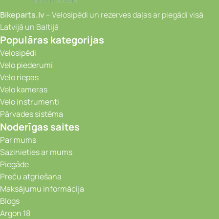
Bikeparts.lv
– Velosipēdi un rezerves daļas ar piegādi visā
Latvijā un Baltijā
Populāras kategorijas
Velosipēdi
Velo piederumi
Velo riepas
Velo kameras
Velo instrumenti
Pārvades sistēma
Noderīgas saites
Par mums
Sazinieties ar mums
Piegāde
Preču atgriešana
Maksājumu informācija
Blogs
Argon 18