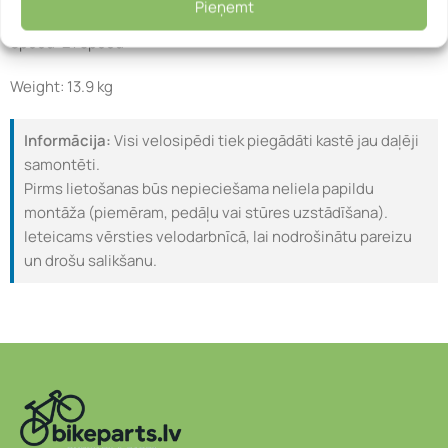
Pieņemt
Speed: 21 speed
Weight: 13.9 kg
Informācija:
Visi velosipēdi tiek piegādāti kastē jau daļēji
samontēti.
Pirms lietošanas būs nepieciešama neliela papildu
montāža (piemēram, pedāļu vai stūres uzstādīšana).
Ieteicams vērsties velodarbnīcā, lai nodrošinātu pareizu
un drošu salikšanu.