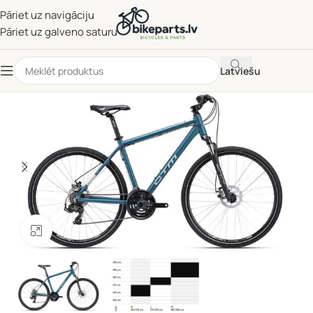
Pāriet uz navigāciju
Pāriet uz galveno saturu
Latviešu
Noklikšķiniet, lai palielinātu