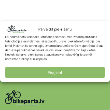
Pārvaldīt piekrišanu
Lai nodrošinātu vislabāko lietošanas pieredzi, mēs izmantojam tādas
tehnoloģijas kā sīkdatnes, lai saglabātu un/vai piekļūtu informācijai par
ierīci. Piekrītot šo tehnoloģiju izmantošanai, mēs varēsim apstrādāt tādus
datus kā pārlūkošanas paradumi vai unikāli identifikatori šajā vietnē.
Nepiekrišana vai piekrišanas atsaukšana var nelabvēlīgi ietekmēt
noteiktas funkcijas un iespējas.
Pieņemt