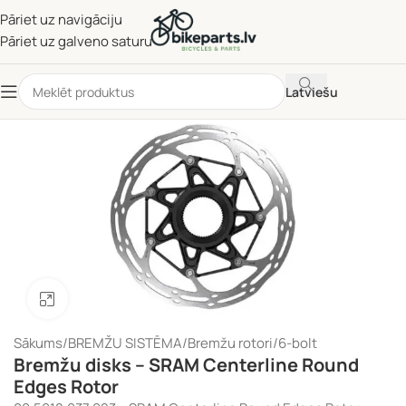
Pāriet uz navigāciju
Pāriet uz galveno saturu
Latviešu
Noklikšķiniet, lai palielinātu
Sākums
/
BREMŽU SISTĒMA
/
Bremžu rotori
/
6-bolt
Bremžu disks – SRAM Centerline Round
Edges Rotor