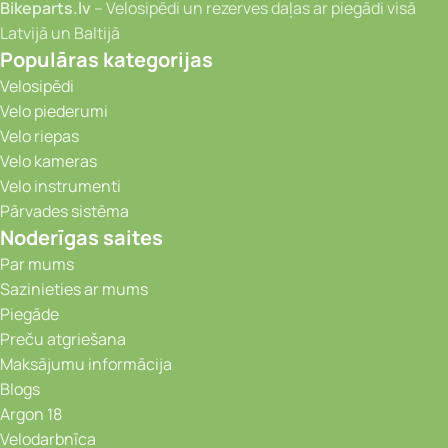
Bikeparts.lv
– Velosipēdi un rezerves daļas ar piegādi visā
Latvijā un Baltijā
Populāras kategorijas
Velosipēdi
Velo piederumi
Velo riepas
Velo kameras
Velo instrumenti
Pārvades sistēma
Noderīgas saites
Par mums
Sazinieties ar mums
Piegāde
Preču atgriešana
Maksājumu informācija
Blogs
Argon 18
Velodarbnīca