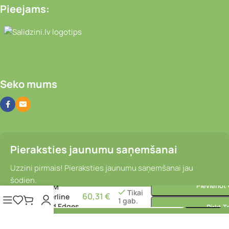
Pieejams:
Video novērošanas kameras, Portatīvie da
Seko mums
Pieraksties jaunumu saņemšanai
Uzzini pirmais! Pieraksties jaunumu saņemšanai jau
Bremžu disks
šodien.
Pievienot
– SRAM
Tikai
60,31
€
Centerline
1 gab.
Round Edges
Pirkt 
Rotor