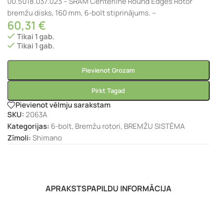
00.5018.037.023 – SRAM Centerline Round Edges Rotor
bremžu disks, 160 mm, 6-bolt stiprinājums. –
60,31
€
Tikai 1 gab.
Tikai 1 gab.
Pievienot Grozam
Pirkt Tagad
Pievienot vēlmju sarakstam
SKU:
2063A
Kategorijas:
6-bolt
,
Bremžu rotori
,
BREMŽU SISTĒMA
Zīmoli:
Shimano
APRAKSTS
PAPILDU INFORMĀCIJA