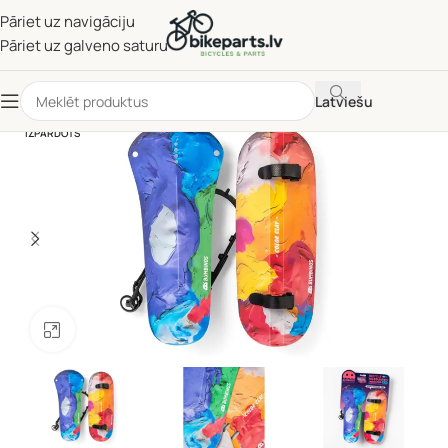
Pāriet uz navigāciju
Pāriet uz galveno saturu
Latviešu
IZPĀRDOTS
Noklikšķiniet, lai palielinātu