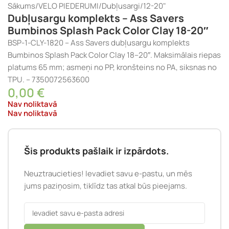
Sākums
/
VELO PIEDERUMI
/
Dubļusargi
/
12-20"
Dubļusargu komplekts – Ass Savers
Bumbinos Splash Pack Color Clay 18-20″
BSP-1-CLY-1820 – Ass Savers dubļusargu komplekts
Bumbinos Splash Pack Color Clay 18–20″. Maksimālais riepas
platums 65 mm; asmeņi no PP, kronšteins no PA, siksnas no
TPU. – 7350072563600
0,00
€
Nav noliktavā
Nav noliktavā
Šis produkts pašlaik ir izpārdots.
Neuztraucieties! Ievadiet savu e-pastu, un mēs
jums paziņosim, tiklīdz tas atkal būs pieejams.