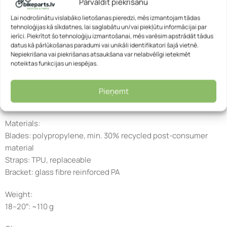
Pārvaldīt piekrišanu
18–20″ (roughly ages 6–9)
Lai nodrošinātu vislabāko lietošanas pieredzi, mēs izmantojam tādas
tehnoloģijas kā sīkdatnes, lai saglabātu un/vai piekļūtu informācijai par
Included:
ierīci. Piekrītot šo tehnoloģiju izmantošanai, mēs varēsim apstrādāt tādus
Full Mudguard Set: Front blade with straps, Rear blade with
datus kā pārlūkošanas paradumi vai unikāli identifikatori šajā vietnē.
bracket and straps, Sticker Pack
Nepiekrišana vai piekrišanas atsaukšana var nelabvēlīgi ietekmēt
noteiktas funkcijas un iespējas.
Mounting:
Tool-free, strap-based. Installs in seconds. Adjustable
Pieņemt
bracket fits different bike sizes.
Materials:
Blades: polypropylene, min. 30% recycled post-consumer
material
Straps: TPU, replaceable
Bracket: glass fibre reinforced PA
Weight:
18–20″: ~110 g