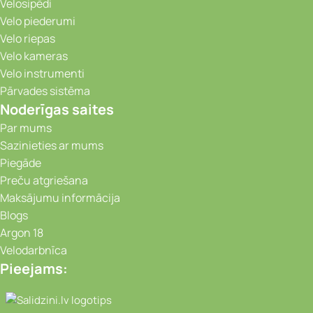
Velosipēdi
Velo piederumi
Velo riepas
Velo kameras
Velo instrumenti
Pārvades sistēma
Noderīgas saites
Par mums
Sazinieties ar mums
Piegāde
Preču atgriešana
Maksājumu informācija
Blogs
Argon 18
Velodarbnīca
Pieejams:
Video novērošanas kameras, Portatīvie da