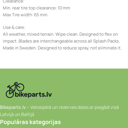
Clearance:
Min. rear tire top clearance: 10 mm
Max Tire width: 65 mm
Use & care:
All weather, mixed terrain. Wipe clean. Designed to flex on
impact. Blades are interchangeable across all Splash Packs.
Made in Sweden. Designed to reduce spray, not eliminate it.
Bikeparts.lv
– Velosipēdi un rezerves daļas ar piegādi visā
Latvijā un Baltijā
Populāras kategorijas