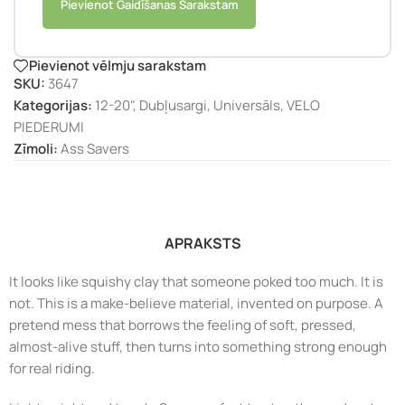
Pievienot Gaidīšanas Sarakstam
Pievienot vēlmju sarakstam
SKU:
3647
Kategorijas:
12-20"
,
Dubļusargi
,
Universāls
,
VELO
PIEDERUMI
Zīmoli:
Ass Savers
APRAKSTS
It looks like squishy clay that someone poked too much. It is
not. This is a make-believe material, invented on purpose. A
pretend mess that borrows the feeling of soft, pressed,
almost-alive stuff, then turns into something strong enough
for real riding.