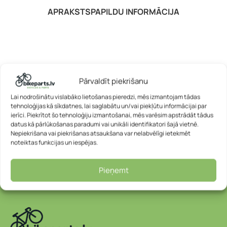
APRAKSTS
PAPILDU INFORMĀCIJA
Pārvaldīt piekrišanu
Lai nodrošinātu vislabāko lietošanas pieredzi, mēs izmantojam tādas
tehnoloģijas kā sīkdatnes, lai saglabātu un/vai piekļūtu informācijai par
ierīci. Piekrītot šo tehnoloģiju izmantošanai, mēs varēsim apstrādāt tādus
datus kā pārlūkošanas paradumi vai unikāli identifikatori šajā vietnē.
Nepiekrišana vai piekrišanas atsaukšana var nelabvēlīgi ietekmēt
noteiktas funkcijas un iespējas.
Pieņemt