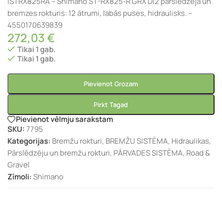
ISTRX825RA – Shimano ST-RX825-R GRX Di2 pārslēdzēja un
bremzes rokturis: 12 ātrumi, labās puses, hidraulisks. –
4550170639839
272,03
€
Tikai 1 gab.
Tikai 1 gab.
Pievienot Grozam
Pirkt Tagad
Pievienot vēlmju sarakstam
SKU:
7795
Kategorijas:
Bremžu rokturi
,
BREMŽU SISTĒMA
,
Hidraulikas
,
Pārslēdzēju un bremžu rokturi
,
PĀRVADES SISTĒMA
,
Road &
Gravel
Zīmoli:
Shimano