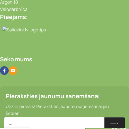
Argon 18
Velodarbnīca
Pieejams:
Video novērošanas kameras, Portatīvie da
Seko mums
Pieraksties jaunumu saņemšanai
Uzzini pirmais! Pieraksties jaunumu saņemšanai jau
šodien.
Pārslēdzēja
un bremzes
Pievieno