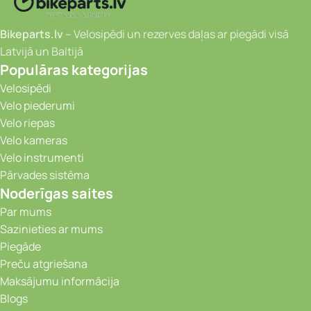
Bikeparts.lv
– Velosipēdi un rezerves daļas ar piegādi visā
Latvijā un Baltijā
Populāras kategorijas
Velosipēdi
Velo piederumi
Velo riepas
Velo kameras
Velo instrumenti
Pārvades sistēma
Noderīgas saites
Par mums
Sazinieties ar mums
Piegāde
Preču atgriešana
Maksājumu informācija
Blogs