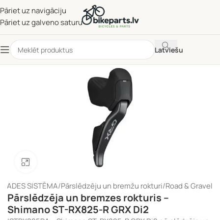
Pāriet uz navigāciju
Pāriet uz galveno saturu
Latviešu
Noklikšķiniet, lai palielinātu
RVADES SISTĒMA
/
Pārslēdzēju un bremžu rokturi
/
Road & Gravel
Pārslēdzēja un bremzes rokturis –
Shimano ST-RX825-R GRX Di2