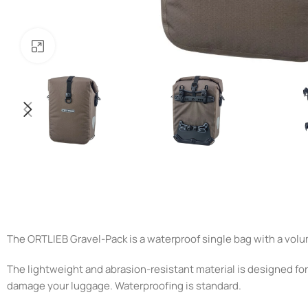
Noklikšķiniet, lai palielinātu
The ORTLIEB Gravel-Pack is a waterproof single bag with a volume
The lightweight and abrasion-resistant material is designed fo
damage your luggage. Waterproofing is standard.