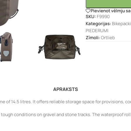
Pievienot vēlmju s
SKU:
F9990
Kategorijas:
Bikepack
PIEDERUMI
Zīmoli:
Ortlieb
APRAKSTS
 of 14.5 litres. It offers reliable storage space for provisions, c
r tough conditions on gravel and stone tracks. The waterproof ro