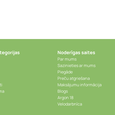
tegorijas
Noderīgas saites
Par mums
Sazinieties ar mums
Piegāde
Preču atgriešana
ti
Maksājumu informācija
ēma
Blogs
Argon 18
Velodarbnīca