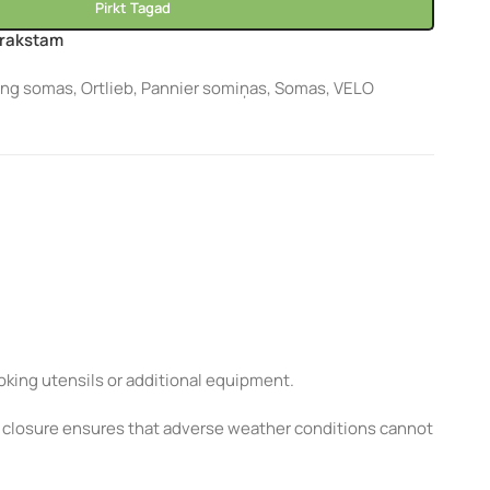
Pirkt Tagad
arakstam
ing somas
,
Ortlieb
,
Pannier somiņas
,
Somas
,
VELO
ooking utensils or additional equipment.
ll closure ensures that adverse weather conditions cannot