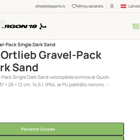
site@bikeparts.lv
Vēlmju saraksts
Latvie
UMI
/
Somas
/
Bikepacking somas
/
vel-Pack Single Dark Sand
Ortlieb Gravel-Pack
ark Sand
l-Pack Single Dark Sand velosipēda somiņa ar Quick-
 × 26 × 12 cm, 14,5 l, IP64, ar PU pārklāts neilons. –
Pievienot Grozam