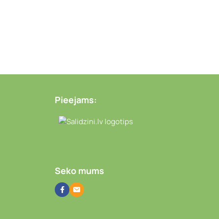
Pieejams:
Video novērošanas kameras
Seko mums