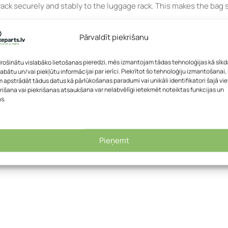
 securely and stably to the luggage rack. This makes the bag suit
Pārvaldīt piekrišanu
drošinātu vislabāko lietošanas pieredzi, mēs izmantojam tādas tehnoloģijas kā sīkd
labātu un/vai piekļūtu informācijai par ierīci. Piekrītot šo tehnoloģiju izmantošanai
 16 mm.
 apstrādāt tādus datus kā pārlūkošanas paradumi vai unikāli identifikatori šajā vie
rišana vai piekrišanas atsaukšana var nelabvēlīgi ietekmēt noteiktas funkcijas un
as.
Pieņemt