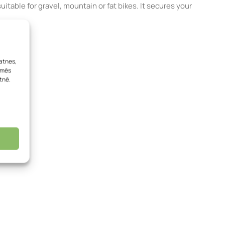
able for gravel, mountain or fat bikes. It secures your
atnes,
, mēs
tnē.