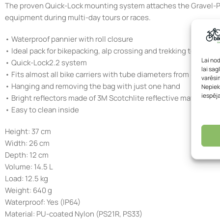
The proven Quick-Lock mounting system attaches the Gravel-Pack
equipment during multi-day tours or races.
• Waterproof pannier with roll closure
• Ideal pack for bikepacking, alp crossing and trekking tours
Lai no
• Quick-Lock2.2 system
lai sag
• Fits almost all bike carriers with tube diameters from 8 mm to
varēsim
• Hanging and removing the bag with just one hand
Nepiek
iespēj
• Bright reflectors made of 3M Scotchlite reflective material
• Easy to clean inside
Height: 37 cm
Width: 26 cm
Depth: 12 cm
Volume: 14.5 L
Load: 12.5 kg
Weight: 640 g
Waterproof: Yes (IP64)
Material: PU-coated Nylon (PS21R, PS33)