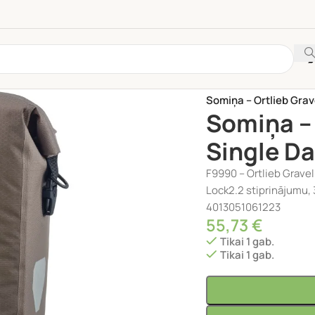
Sākums
/
VELO PIEDER
Somiņa – Ortlieb Gra
Somiņa – 
Single D
F9990 – Ortlieb Grave
Lock2.2 stiprinājumu, 37
4013051061223
55,73
€
Tikai 1 gab.
Tikai 1 gab.