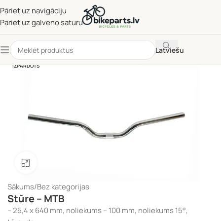
Pāriet uz navigāciju
Pāriet uz galveno saturu
Latviešu
IZPĀRDOTS
Noklikšķiniet, lai palielinātu
Sākums
/
Bez kategorijas
Stūre – MTB
– 25,4 x 640 mm, noliekums – 100 mm, noliekums 15°,