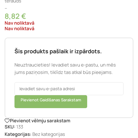
tērauds
–
8,82
€
Nav noliktavā
Nav noliktavā
Šis produkts pašlaik ir izpārdots.
Neuztraucieties! Ievadiet savu e-pastu, un mēs
jums paziņosim, tiklīdz tas atkal būs pieejams.
Pievienot Gaidīšanas Sarakstam
Pievienot vēlmju sarakstam
SKU:
133
Kategorijas:
Bez kategorijas