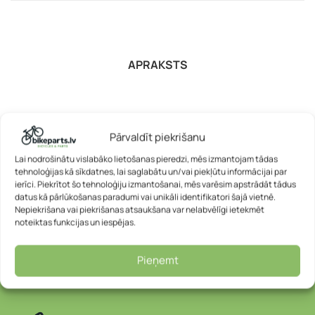
APRAKSTS
Pārvaldīt piekrišanu
Lai nodrošinātu vislabāko lietošanas pieredzi, mēs izmantojam tādas
tehnoloģijas kā sīkdatnes, lai saglabātu un/vai piekļūtu informācijai par
ierīci. Piekrītot šo tehnoloģiju izmantošanai, mēs varēsim apstrādāt tādus
datus kā pārlūkošanas paradumi vai unikāli identifikatori šajā vietnē.
Nepiekrišana vai piekrišanas atsaukšana var nelabvēlīgi ietekmēt
noteiktas funkcijas un iespējas.
Pieņemt