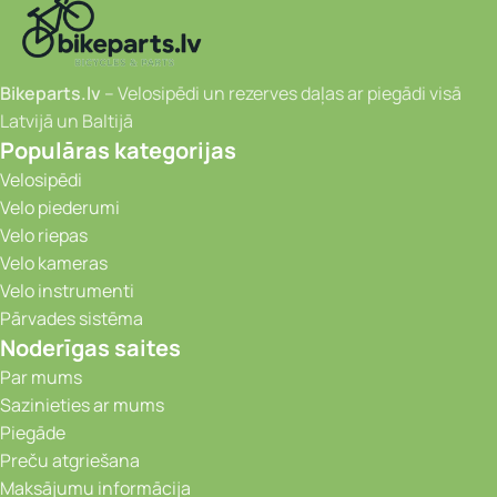
Bikeparts.lv
– Velosipēdi un rezerves daļas ar piegādi visā
Latvijā un Baltijā
Populāras kategorijas
Velosipēdi
Velo piederumi
Velo riepas
Velo kameras
Velo instrumenti
Pārvades sistēma
Noderīgas saites
Par mums
Sazinieties ar mums
Piegāde
Preču atgriešana
Maksājumu informācija