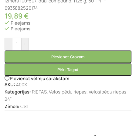
izmērs 100-507, dual compound, 1125 g, 60 TPI. –
6933882526174
19,89
€
Pieejams
Pieejams
-
+
Pievienot Grozam
Pirkt Tagad
Pievienot vēlmju sarakstam
SKU:
400X
Kategorijas:
RIEPAS
,
Velosipēdu riepas
,
Velosipēdu riepas
24"
Zīmoli:
CST