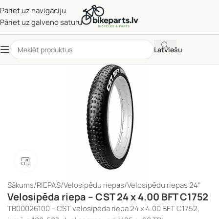
Pāriet uz navigāciju
Pāriet uz galveno saturu
Latviešu
Noklikšķiniet, lai palielinātu
Sākums
/
RIEPAS
/
Velosipēdu riepas
/
Velosipēdu riepas 24"
Velosipēda riepa – CST 24 x 4.00 BFT C1752
TB00026100 – CST velosipēda riepa 24 x 4.00 BFT C1752,