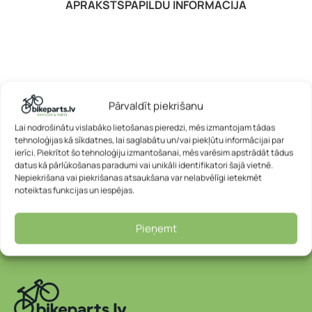
APRAKSTS
PAPILDU INFORMĀCIJA
Pārvaldīt piekrišanu
Lai nodrošinātu vislabāko lietošanas pieredzi, mēs izmantojam tādas
tehnoloģijas kā sīkdatnes, lai saglabātu un/vai piekļūtu informācijai par
ierīci. Piekrītot šo tehnoloģiju izmantošanai, mēs varēsim apstrādāt tādus
datus kā pārlūkošanas paradumi vai unikāli identifikatori šajā vietnē.
Nepiekrišana vai piekrišanas atsaukšana var nelabvēlīgi ietekmēt
noteiktas funkcijas un iespējas.
Pieņemt