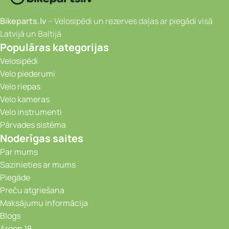
Bikeparts.lv
– Velosipēdi un rezerves daļas ar piegādi visā
Latvijā un Baltijā
Populāras kategorijas
Velosipēdi
Velo piederumi
Velo riepas
Velo kameras
Velo instrumenti
Pārvades sistēma
Noderīgas saites
Par mums
Sazinieties ar mums
Piegāde
Preču atgriešana
Maksājumu informācija
Blogs
Argon 18