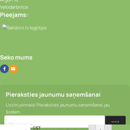
Velodarbnīca
Pieejams:
Video novērošanas kameras, Portatīvie da
Seko mums
Pieraksties jaunumu saņemšanai
Uzzini pirmais! Pieraksties jaunumu saņemšanai jau
šodien.
Velosipēda
riepa – CST