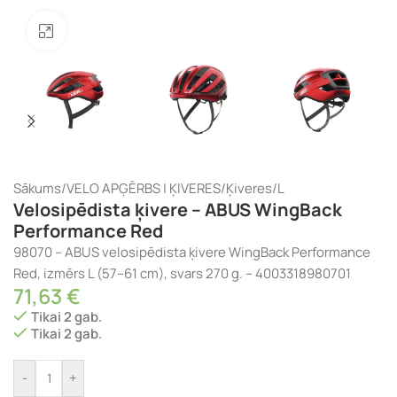
Noklikšķiniet, lai palielinātu
Sākums
/
VELO APĢĒRBS | ĶIVERES
/
Ķiveres
/
L
Velosipēdista ķivere – ABUS WingBack
Performance Red
98070 – ABUS velosipēdista ķivere WingBack Performance
Red, izmērs L (57–61 cm), svars 270 g. – 4003318980701
71,63
€
Tikai 2 gab.
Tikai 2 gab.
-
+