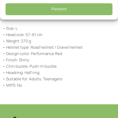
• Deep ventilation channels for improved airflow during rides
Pieņemt
Specifications
• Size: L
• Head size: 57–61 cm
• Weight: 270 g
• Helmet type: Road helmet / Gravel helmet
• Design color: Performance Red
• Finish: Shiny
• Chin buckle: Push-In buckle
• Headring: Half ring
• Suitable for: Adults, Teenagers
• MIPS: No