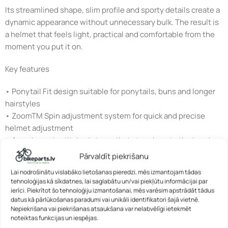
Its streamlined shape, slim profile and sporty details create a
dynamic appearance without unnecessary bulk. The result is
a helmet that feels light, practical and comfortable from the
moment you put it on.
Key features
• Ponytail Fit design suitable for ponytails, buns and longer
hairstyles
• ZoomTM Spin adjustment system for quick and precise
helmet adjustment
• Aerodynamic stitched straps that stay close to the head
without flapping while riding
Pārvaldīt piekrišanu
• Soft Comfort Pads for improved wearing comfort
Lai nodrošinātu vislabāko lietošanas pieredzi, mēs izmantojam tādas
• Removable and washable inner pads for easy maintenance
tehnoloģijas kā sīkdatnes, lai saglabātu un/vai piekļūtu informācijai par
• Practical Push-In buckle for secure and convenient
ierīci. Piekrītot šo tehnoloģiju izmantošanai, mēs varēsim apstrādāt tādus
datus kā pārlūkošanas paradumi vai unikāli identifikatori šajā vietnē.
fastening
Nepiekrišana vai piekrišanas atsaukšana var nelabvēlīgi ietekmēt
• Lightweight In-Mould construction combining PC and EPS
noteiktas funkcijas un iespējas.
materials