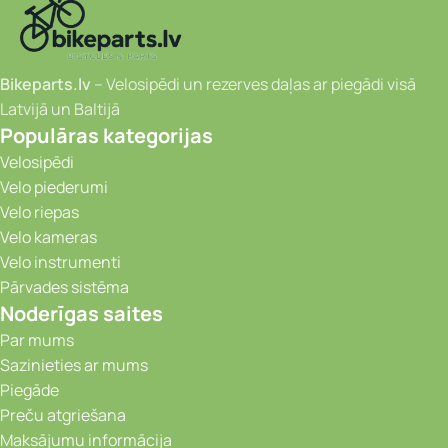
Bikeparts.lv
– Velosipēdi un rezerves daļas ar piegādi visā
Latvijā un Baltijā
Populāras kategorijas
Velosipēdi
Velo piederumi
Velo riepas
Velo kameras
Velo instrumenti
Pārvades sistēma
Noderīgas saites
Par mums
Sazinieties ar mums
Piegāde
Preču atgriešana
Maksājumu informācija