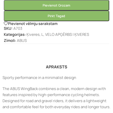
Pievienot Grozam
Pirkt Tagad
Pievienot vēlmju sarakstam
SKU:
A703
Kategorijas:
Ķiveres
,
L
,
VELO APĢĒRBS | ĶIVERES
Zīmoli:
ABUS
APRAKSTS
Sporty performance in a minimalist design
The ABUS WingBack combines a clean, modern design with
features inspired by high-performance cycling helmets.
Designed for road and gravel riders, it delivers a lightweight
and comfortable feel for both everyday rides and longer tours.