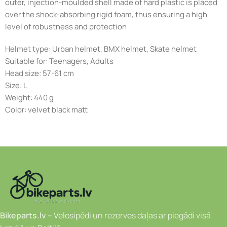
outer, injection-moulded shell made of hard plastic is placed
over the shock-absorbing rigid foam, thus ensuring a high
level of robustness and protection
Helmet type: Urban helmet, BMX helmet, Skate helmet
Suitable for: Teenagers, Adults
Head size: 57-61 cm
Size: L
Weight: 440 g
Color: velvet black matt
Bikeparts.lv
– Velosipēdi un rezerves daļas ar piegādi visā