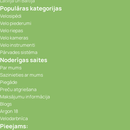
Latvijā un Baltijā
Populāras kategorijas
Velosipēdi
Velo piederumi
Velo riepas
Velo kameras
Velo instrumenti
Pārvades sistēma
Noderīgas saites
Par mums
Sazinieties ar mums
Piegāde
Preču atgriešana
Maksājumu informācija
Blogs
Argon 18
Velodarbnīca
Pieejams: