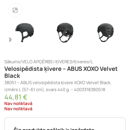
Noklikšķiniet, lai palielinātu
Sākums
/
VELO APĢĒRBS | ĶIVERES
/
Ķiveres
/
L
Velosipēdista ķivere – ABUS XOXO Velvet
Black
38051 – ABUS velosipēdista ķivere XOXO Velvet Black,
izmērs L (57–61 cm), svars 440 g. – 4003318380518
44,81
€
Nav noliktavā
Nav noliktavā