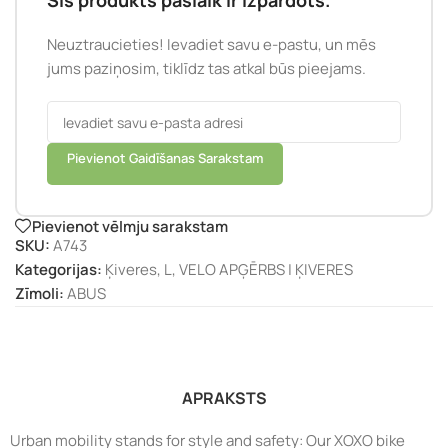
Šis produkts pašlaik ir izpārdots.
Neuztraucieties! Ievadiet savu e-pastu, un mēs
jums paziņosim, tiklīdz tas atkal būs pieejams.
Pievienot Gaidīšanas Sarakstam
Pievienot vēlmju sarakstam
SKU:
A743
Kategorijas:
Ķiveres
,
L
,
VELO APĢĒRBS | ĶIVERES
Zīmoli:
ABUS
APRAKSTS
Urban mobility stands for style and safety: Our XOXO bike