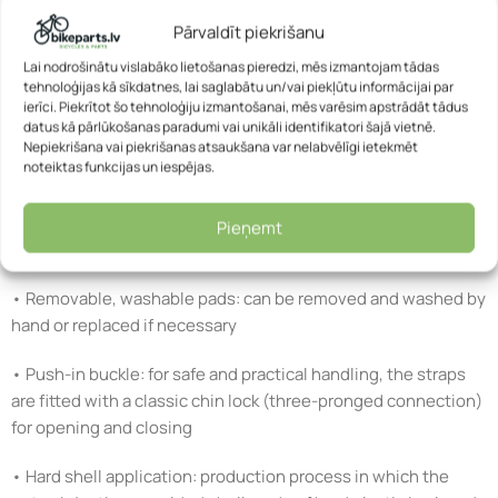
• ZoomTM Slide adjustment system: sliding mechanism at
Pārvaldīt piekrišanu
the back of the head that allows the helmet to be
Lai nodrošinātu vislabāko lietošanas pieredzi, mēs izmantojam tādas
continuously adjusted to the head size
tehnoloģijas kā sīkdatnes, lai saglabātu un/vai piekļūtu informācijai par
ierīci. Piekrītot šo tehnoloģiju izmantošanai, mēs varēsim apstrādāt tādus
• Flap DividerTM: strap divider for individual adjustment of
datus kā pārlūkošanas paradumi vai unikāli identifikatori šajā vietnē.
the straps below the ears – with clamp fastener to fix the set
Nepiekrišana vai piekrišanas atsaukšana var nelabvēlīgi ietekmēt
noteiktas funkcijas un iespējas.
position
• Comfort Pads: soft padded inserts for optimum comfort,
Pieņemt
attached to the helmet with Velcro
• Removable, washable pads: can be removed and washed by
hand or replaced if necessary
• Push-in buckle: for safe and practical handling, the straps
are fitted with a classic chin lock (three-pronged connection)
for opening and closing
• Hard shell application: production process in which the