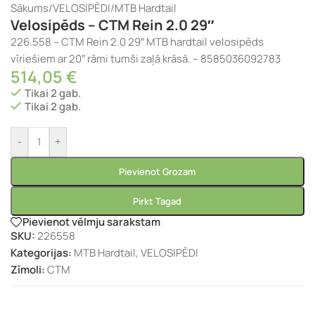
Sākums
/
VELOSIPĒDI
/
MTB Hardtail
Velosipēds – CTM Rein 2.0 29″
226.558 – CTM Rein 2.0 29″ MTB hardtail velosipēds
vīriešiem ar 20″ rāmi tumši zaļā krāsā. – 8585036092783
514,05
€
Tikai 2 gab.
Tikai 2 gab.
-
+
Pievienot Grozam
Pirkt Tagad
Pievienot vēlmju sarakstam
SKU:
226558
Kategorijas:
MTB Hardtail
,
VELOSIPĒDI
Zīmoli:
CTM