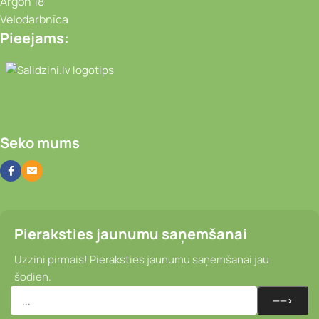
Argon 18
Velodarbnīca
Pieejams:
Video novērošanas kameras, Portatīvie da
Seko mums
Pieraksties jaunumu saņemšanai
Uzzini pirmais! Pieraksties jaunumu saņemšanai jau
šodien.