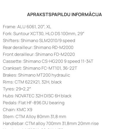
APRAKSTS
PAPILDU INFORMĀCIJA
Frame: ALU 6061, 20″, XL
Fork: Suntour XCT30, HLO DS 100mm, 29″
Shifters: Shimano SLM2010/9 speed
Rear derailleur: Shimano RD-M2000
Front derailleur: Shimano FD-M2020
Cassette: Shimano CS-HG200 9 speed 11-34T
Crankset: Shimano FC-MT101, 36-22T
Brakes: Shimano MT200 hydraulic
Rims: CTM 622X21, 32H, black
Tyres: 29×2,2″
Hubs: NOVATEC 32H DISC 6H black
Pedals: Flat HF-896 DU bearing
Chain: KMC X9
Stem: CTM Alloy 80mm 31,8 mm
Handlebar: CTM alloy 700mm 31,8mm 20mm rise