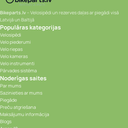
Bikeparts.lv
– Velosipēdi un rezerves daļas ar piegādi visā
Latvijā un Baltijā
Populāras kategorijas
Velosipēdi
Velo piederumi
Velo riepas
Velo kameras
Velo instrumenti
Pārvades sistēma
Noderīgas saites
Par mums
Sazinieties ar mums
Piegāde
Preču atgriešana
Maksājumu informācija
Blogs