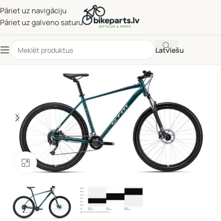
Pāriet uz navigāciju
Pāriet uz galveno saturu
Latviešu
Noklikšķiniet, lai palielinātu