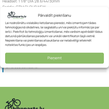
Headset: 1 1/8″ DIA:28.6/44/30mm
Saddle: CTM CLOUD NEW
Seatpost: CTM alu Ø31.6 x 350mm
Pārvaldīt piekrišanu
Speeds: 18 speed
Lai nodrošinātu vislabāko lietošanas pieredzi, mēs izmantojam tādas
For height: 185-205 cm
tehnoloģijas kā sīkdatnes, lai saglabātu un/vai piekļūtu informācijai par
ierīci. Piekrītot šo tehnoloģiju izmantošanai, mēs varēsim apstrādāt tādus
datus kā pārlūkošanas paradumi vai unikāli identifikatori šajā vietnē.
Informācija:
Visi velosipēdi tiek piegādāti kastē jau daļēji
Nepiekrišana vai piekrišanas atsaukšana var nelabvēlīgi ietekmēt
samontēti.
noteiktas funkcijas un iespējas.
Pirms lietošanas būs nepieciešama neliela papildu
montāža (piemēram, pedāļu vai stūres uzstādīšana).
Pieņemt
Ieteicams vērsties velodarbnīcā, lai nodrošinātu pareizu
un drošu salikšanu.