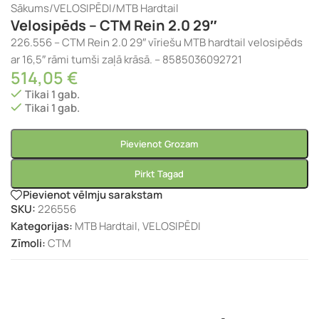
Sākums
/
VELOSIPĒDI
/
MTB Hardtail
Velosipēds – CTM Rein 2.0 29″
226.556 – CTM Rein 2.0 29″ vīriešu MTB hardtail velosipēds
ar 16,5″ rāmi tumši zaļā krāsā. – 8585036092721
514,05
€
Tikai 1 gab.
Tikai 1 gab.
Pievienot Grozam
Pirkt Tagad
Pievienot vēlmju sarakstam
SKU:
226556
Kategorijas:
MTB Hardtail
,
VELOSIPĒDI
Zīmoli:
CTM