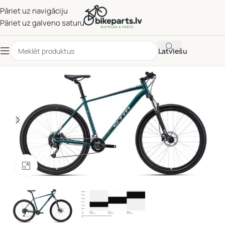
Pāriet uz navigāciju
Pāriet uz galveno saturu
Latviešu
Noklikšķiniet, lai palielinātu