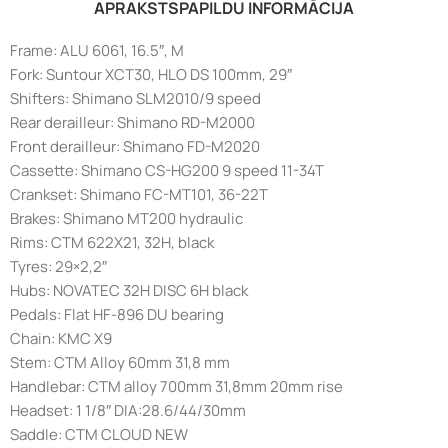
APRAKSTS
PAPILDU INFORMĀCIJA
Frame: ALU 6061, 16.5″, M
Fork: Suntour XCT30, HLO DS 100mm, 29″
Shifters: Shimano SLM2010/9 speed
Rear derailleur: Shimano RD-M2000
Front derailleur: Shimano FD-M2020
Cassette: Shimano CS-HG200 9 speed 11-34T
Crankset: Shimano FC-MT101, 36-22T
Brakes: Shimano MT200 hydraulic
Rims: CTM 622X21, 32H, black
Tyres: 29×2,2″
Hubs: NOVATEC 32H DISC 6H black
Pedals: Flat HF-896 DU bearing
Chain: KMC X9
Stem: CTM Alloy 60mm 31,8 mm
Handlebar: CTM alloy 700mm 31,8mm 20mm rise
Headset: 1 1/8″ DIA:28.6/44/30mm
Saddle: CTM CLOUD NEW