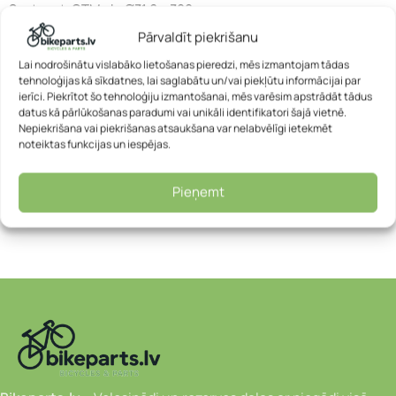
Seatpost: CTM alu Ø31.6 x 300mm
Speeds: 18speed
Pārvaldīt piekrišanu
For height: 160-175 cm
Lai nodrošinātu vislabāko lietošanas pieredzi, mēs izmantojam tādas
tehnoloģijas kā sīkdatnes, lai saglabātu un/vai piekļūtu informācijai par
ierīci. Piekrītot šo tehnoloģiju izmantošanai, mēs varēsim apstrādāt tādus
Informācija:
Visi velosipēdi tiek piegādāti kastē jau daļēji
datus kā pārlūkošanas paradumi vai unikāli identifikatori šajā vietnē.
samontēti.
Nepiekrišana vai piekrišanas atsaukšana var nelabvēlīgi ietekmēt
Pirms lietošanas būs nepieciešama neliela papildu
noteiktas funkcijas un iespējas.
montāža (piemēram, pedāļu vai stūres uzstādīšana).
Ieteicams vērsties velodarbnīcā, lai nodrošinātu pareizu
Pieņemt
un drošu salikšanu.