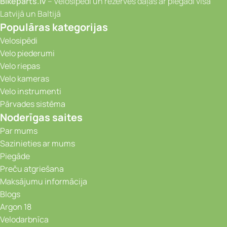
Bikeparts.lv
– Velosipēdi un rezerves daļas ar piegādi visā
Latvijā un Baltijā
Populāras kategorijas
Velosipēdi
Velo piederumi
Velo riepas
Velo kameras
Velo instrumenti
Pārvades sistēma
Noderīgas saites
Par mums
Sazinieties ar mums
Piegāde
Preču atgriešana
Maksājumu informācija
Blogs
Argon 18
Velodarbnīca